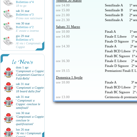
Venerdì 30 Marzo
Bollettino n°4
ore 14.00
Semifinale A 1ª sess
18 to go
ore 15.00
Semifinale B 1ª sess
sab 31 mar
Bollettino n°3
ore 21.00
Semifinale B 2ª sess
Primo non vaticinare
ore 21.30
Semifinale A 2ª sess
ven 30 mar
Sabato 31 Marzo
Bollettino n°2
E' estate o inverno
ore 10.00
Finali A 1ª sessi
gio 29 mar
ore 14.00
Finale E Libere 1ª se
Bollettino n°1
Finale D Signore 1ª s
Al via i Campionati a
ore 14.30
Finale A 2ª sessi
Coppie
Finali BCD Libere 1ª 
Finali BC Signore 1ª s
le News
ore 16.30
Finale E Libere 2ª se
Finale D Signore 2ª s
dom 1 apr
ore 19.15
Premiazioni Finali E L
'
Campionati a Coppie:
Carpentieri-Guarino e
Domenica 1 Aprile
Falà-Rella
'
ore 10.00
Finale A 3ª sessi
sab 31 mar
Finali BCD Libere 2ª 
'
Campionati a Coppie:
18 board dalla fine
'
Finali BC Signore 2ª 
sab 31 mar
ore 13.00
Cerimonia di premiazi
'
Campionati a
Coppie: concluse le
semifinali
'
ven 30 mar
'
Campionati a Coppie:
concluse le
qualificazioni
'
lun 26 mar
'
Al via i Campionati a
Coppie
'