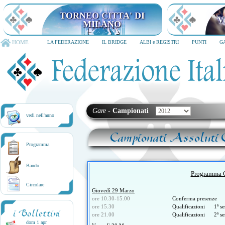
TORNEO CITTA' DI
V
MILANO
HOME
LA FEDERAZIONE
IL BRIDGE
ALBI e REGISTRI
PUNTI
G
Gare
-
Campionati
vedi nell'anno
Campionati Assoluti C
Programma
Bando
Programma 
Circolare
Giovedì 29 Marzo
ore 10.30-15.00
Conferma presenze
ore 15.30
Qualificazioni 1ª se
i Bollettini
ore 21.00
Qualificazioni 2ª se
dom 1 apr