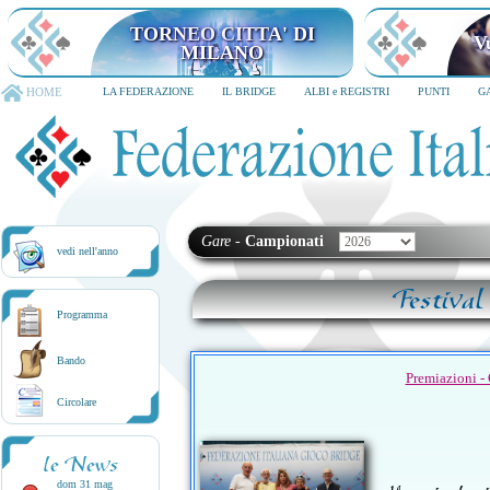
TORNEO CITTA' DI
V
MILANO
HOME
LA FEDERAZIONE
IL BRIDGE
ALBI e REGISTRI
PUNTI
G
Gare
-
Campionati
vedi nell'anno
Festival
Programma
Bando
Premiazioni -
Circolare
le News
dom 31 mag