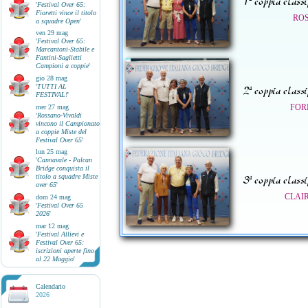
1ª coppia classi
'
Festival Over 65:
Fioretti vince il titolo
ROS
a squadre Open
'
ven 29 mag
'
Festival Over 65:
Marcantoni-Stabile e
Fantini-Saglietti
Campioni a coppie
'
gio 28 mag
'
TUTTI AL
2ª coppia classi
FESTIVAL!
'
FOR
mer 27 mag
'
Rossano-Vivaldi
vincono il Campionato
a coppie Miste del
Festival Over 65
'
lun 25 mag
'
Cannavale - Palcan
Bridge conquista il
titolo a squadre Miste
3ª coppia classi
over 65
'
CLAIR
dom 24 mag
'
Festival Over 65
2026
'
mar 12 mag
'
Festival Allievi e
Festival Over 65:
iscrizioni aperte fino
al 22 Maggio
'
Calendario
2026