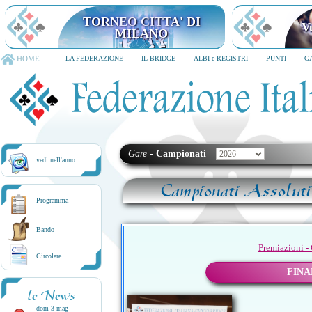
TORNEO CITTA' DI
V
MILANO
HOME
LA FEDERAZIONE
IL BRIDGE
ALBI e REGISTRI
PUNTI
G
Gare
-
Campionati
vedi nell'anno
Campionati Assoluti
Programma
Bando
Premiazioni -
Circolare
FINA
le News
dom 3 mag