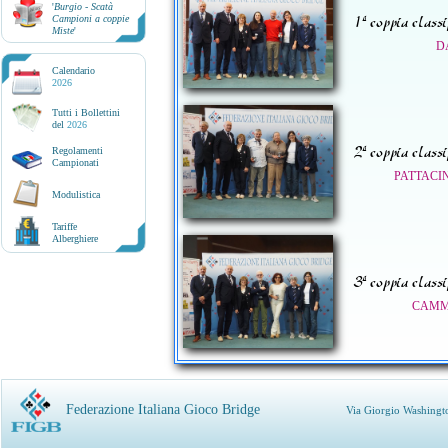
'
Burgio - Scatà
1ª coppia classi
Campioni a coppie
Miste
'
D
Calendario
2026
Tutti i Bollettini
del
2026
2ª coppia classi
Regolamenti
Campionati
PATTACI
Modulistica
Tariffe
Alberghiere
3ª coppia classi
CAMMI
Federazione Italiana Gioco Bridge
Via Giorgio Washingt