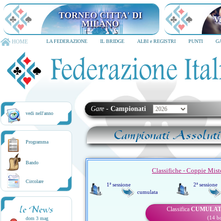
TORNEO CITTA' DI
V
MILANO
HOME
LA FEDERAZIONE
IL BRIDGE
ALBI e REGISTRI
PUNTI
G
Gare
-
Campionati
vedi nell'anno
Campionati Assoluti
Programma
Bando
Classifiche - Coppie Mist
Circolare
1ª sessione
2ª sessione
cumulata
le News
Classifica
CUMULA
(14 b
dom 3 mag