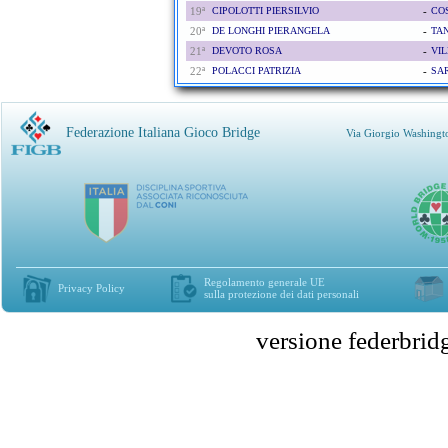
19ª
CIPOLOTTI PIERSILVIO
-
CO
20ª
DE LONGHI PIERANGELA
-
TAN
21ª
DEVOTO ROSA
-
VIL
22ª
POLACCI PATRIZIA
-
SA
Federazione Italiana Gioco Bridge
Via Giorgio Washingt
Regolamento generale UE
Privacy Policy
sulla protezione dei dati personali
versione federbr