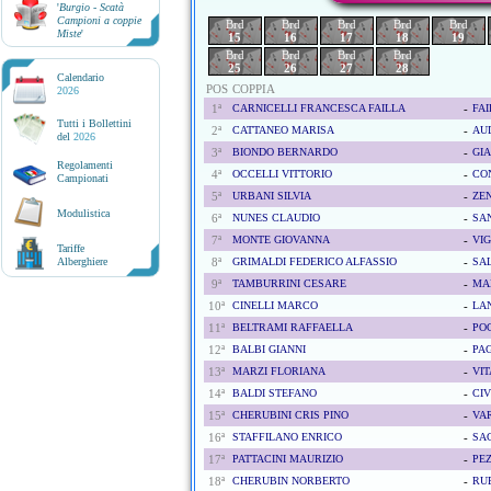
'
Burgio - Scatà
Campioni a coppie
Brd
Brd
Brd
Brd
Brd
Miste
'
15
16
17
18
19
Brd
Brd
Brd
Brd
25
26
27
28
Calendario
POS
COPPIA
2026
1ª
CARNICELLI FRANCESCA FAILLA
-
FAI
Tutti i Bollettini
2ª
CATTANEO MARISA
-
AU
del
2026
3ª
BIONDO BERNARDO
-
GI
Regolamenti
4ª
OCCELLI VITTORIO
-
CO
Campionati
5ª
URBANI SILVIA
-
ZEN
Modulistica
6ª
NUNES CLAUDIO
-
SAN
7ª
MONTE GIOVANNA
-
VI
Tariffe
Alberghiere
8ª
GRIMALDI FEDERICO ALFASSIO
-
SAL
9ª
TAMBURRINI CESARE
-
MA
10ª
CINELLI MARCO
-
LA
11ª
BELTRAMI RAFFAELLA
-
POC
12ª
BALBI GIANNI
-
PA
13ª
MARZI FLORIANA
-
VI
14ª
BALDI STEFANO
-
CIV
15ª
CHERUBINI CRIS PINO
-
VA
16ª
STAFFILANO ENRICO
-
SAG
17ª
PATTACINI MAURIZIO
-
PE
18ª
CHERUBIN NORBERTO
-
RU