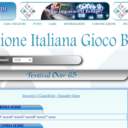
 DI
Vuoi imparare il Bridge?
ALBI e REGISTRI
PUNTI
GARE
INFORMAZIONI
COMUNICAZIONE
IN
onati
Festival Over 65
Incontri e Classifiche - Squadre Open
RIMA SERIE
3° turno
|
4° turno
|
5° turno
|
6° turno
|
7° turno
CONDA SERIE