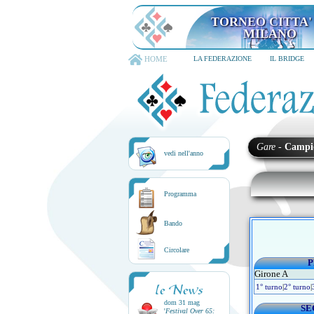
TORNEO CITTA'
MILANO
HOME
LA FEDERAZIONE
IL BRIDGE
Gare
-
Campi
vedi nell'anno
Programma
Bando
Circolare
P
Girone A
le News
1° turno
|
2° turno
|
dom 31 mag
SE
'
Festival Over 65: