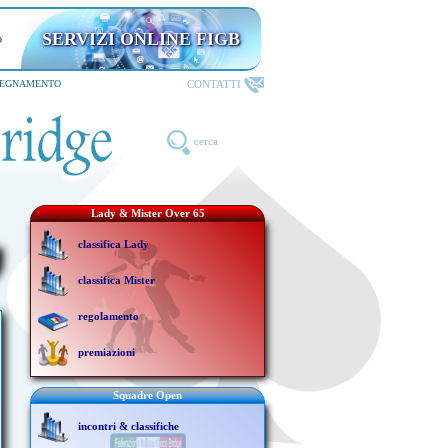
SERVIZI ONLINE FIGB
CONTATTI
SEGNAMENTO
cerca
Lady & Mister Over 65
classifica Lady
classifica Mister
regolamento
premiazioni
Squadre Open
incontri & classifiche