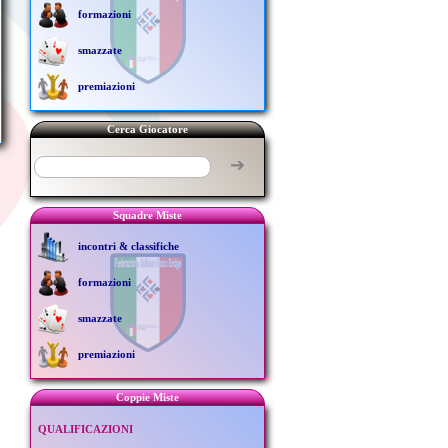
formazioni
smazzate
premiazioni
Cerca Giocatore
➔
Squadre Miste
incontri & classifiche
formazioni
smazzate
premiazioni
Coppie Miste
QUALIFICAZIONI