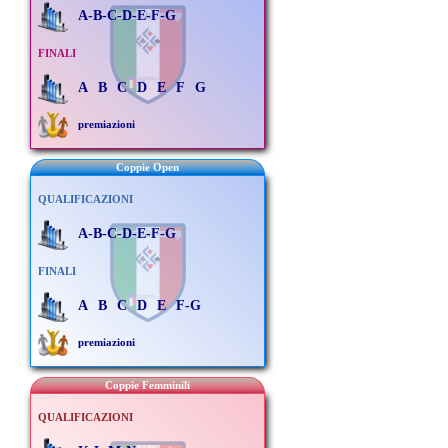
A-B-C-D-E-F-G
FINALI
A
B
C
D
E
F
G
premiazioni
Coppie Open
QUALIFICAZIONI
A-B-C-D-E-F-G
FINALI
A
B
C
D
E
F-G
premiazioni
Coppie Femminili
QUALIFICAZIONI