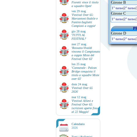
Girone B
Fioretti vince il titolo
a squadre Open
'
1° turno
|
2° turno
|
ven 29 mag
Girone C
'
Festival Over 65:
Marcantoni-Stabile e
1° turno
|
2° turno
|
Fantini-Saglietti
Campioni a coppie
'
P
gio 28 mag
Girone D
'
TUTTI AL
FESTIVAL!
'
1° turno
|
2° turno
|
mer 27 mag
'
Rossano-Vivaldi
vincono il Campionato
a coppie Miste del
Festival Over 65
'
lun 25 mag
'
Cannavale - Palcan
Bridge conquista il
titolo a squadre Miste
over 65
'
dom 24 mag
'
Festival Over 65
2026
'
mar 12 mag
'
Festival Allievi e
Festival Over 65:
iscrizioni aperte fino
al 22 Maggio
'
Calendario
2026
Tutti i Bollettini