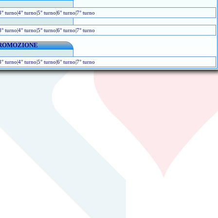
3° turno
|
4° turno
|
5° turno
|
6° turno
|
7° turno
3° turno
|
4° turno
|
5° turno
|
6° turno
|
7° turno
ROMOZIONE
3° turno
|
4° turno
|
5° turno
|
6° turno
|
7° turno