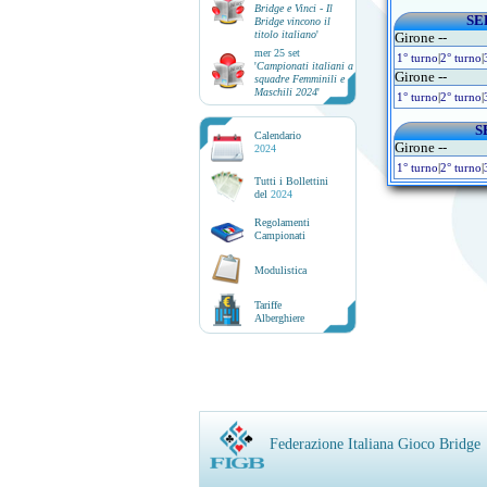
Bridge e Vinci - Il
SE
Bridge vincono il
titolo italiano
'
Girone --
mer 25 set
1° turno
|
2° turno
|
'
Campionati italiani a
Girone --
squadre Femminili e
Maschili 2024
'
1° turno
|
2° turno
|
S
Calendario
Girone --
2024
1° turno
|
2° turno
|
Tutti i Bollettini
del
2024
Regolamenti
Campionati
Modulistica
Tariffe
Alberghiere
Federazione Italiana Gioco Bridge