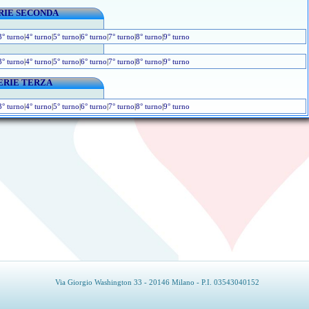
RIE SECONDA
3° turno
|
4° turno
|
5° turno
|
6° turno
|
7° turno
|
8° turno
|
9° turno
3° turno
|
4° turno
|
5° turno
|
6° turno
|
7° turno
|
8° turno
|
9° turno
ERIE TERZA
3° turno
|
4° turno
|
5° turno
|
6° turno
|
7° turno
|
8° turno
|
9° turno
Via Giorgio Washington 33 - 20146 Milano - P.I. 03543040152