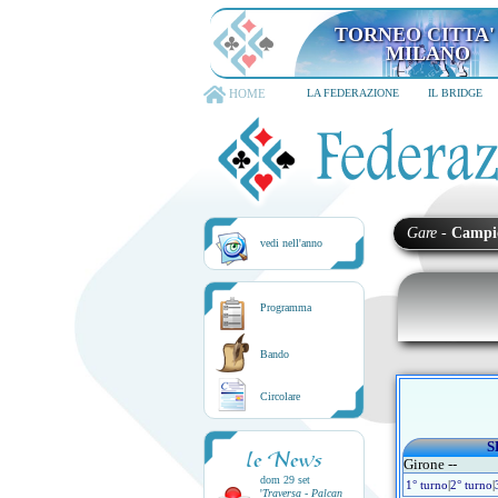
TORNEO CITTA'
MILANO
HOME
LA FEDERAZIONE
IL BRIDGE
Gare
-
Campi
vedi nell'anno
Programma
Bando
Circolare
S
le News
Girone --
dom 29 set
1° turno
|
2° turno
|
'
Traversa - Palcan