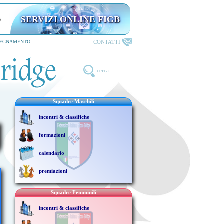
SERVIZI ONLINE FIGB
CONTATTI
SEGNAMENTO
cerca
Squadre Maschili
incontri & classifiche
formazioni
calendario
premiazioni
Squadre Femminili
incontri & classifiche