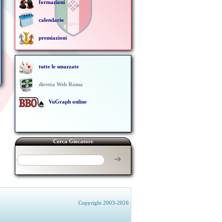
formazioni
calendario
premiazioni
tutte le smazzate
diretta Web Rama
VuGraph online
Cerca Giocatore
➔
Copyright 2003-2026