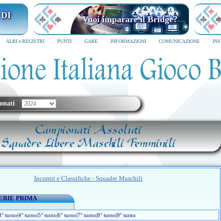
 DI
Vuoi imparare il Bridge?
ALBI e REGISTRI
PUNTI
GARE
INFORMAZIONI
COMUNICAZIONE
IN
onati
Campionati Assoluti
Squadre Libere Maschili Femminili
Incontri e Classifiche - Squadre Maschili
ERIE PRIMA
3° turno
|
4° turno
|
5° turno
|
6° turno
|
7° turno
|
8° turno
|
9° turno