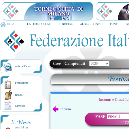
TORNEO CITTA' DI
V
MILANO
HOME
LA FEDERAZIONE
IL BRIDGE
ALBI e REGISTRI
PUNTI
G
Gare
-
Campionati
vedi nell'anno
Festiv
Programma
Bando
Incontri e Classifi
Circolare
3° turno
FASE
le News
4° T
dom 18 ott