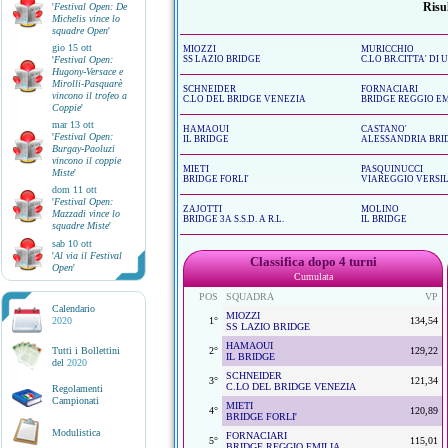
Risul
'
Festival Open: De
Michelis vince lo
squadre Open
'
gio 15 ott
MIOZZI
MURICCHIO
'
Festival Open:
SS LAZIO BRIDGE
C.LO BR.CITTA' DI 
Hugony-Versace e
Mirolli-Pasquarè
SCHNEIDER
FORNACIARI
vincono il trofeo a
C.LO DEL BRIDGE VENEZIA
BRIDGE REGGIO EM
Coppie
'
mar 13 ott
HAMAOUI
CASTANO'
'
Festival Open:
IL BRIDGE
ALESSANDRIA BRID
Burgay-Paoluzi
vincono il coppie
MIETI
PASQUINUCCI
Miste
'
BRIDGE FORLI'
VIAREGGIO VERSILI
dom 11 ott
'
Festival Open:
ZAJOTTI
MOLINO
Mazzadi vince lo
BRIDGE 3A S.S.D. A R.L.
IL BRIDGE
squadre Miste
'
sab 10 ott
'
Al via il Festival
Classifica dopo 4 turni
Open
'
Cumulata
POS
SQUADRA
VP
Calendario
MIOZZI
2020
1°
134,54
SS LAZIO BRIDGE
HAMAOUI
Tutti i Bollettini
2°
129,22
IL BRIDGE
del
2020
SCHNEIDER
3°
121,34
C.LO DEL BRIDGE VENEZIA
Regolamenti
Campionati
MIETI
4°
120,89
BRIDGE FORLI'
Modulistica
FORNACIARI
5°
115,01
BRIDGE REGGIO EMILIA