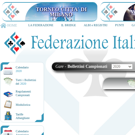
TORNEO CITTA' DI
V
MILANO
HOME
LA FEDERAZIONE
IL BRIDGE
ALBI e REGISTRI
PUNTI
G
Gare
-
Bollettini Campionati
Calendario
2020
Tutti i Bollettini
del
2020
Regolamenti
Campionati
Modulistica
Tariffe
Alberghiere
Calendario
6
Agonistico