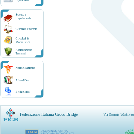
Statuto e
Regolamenti
Giustizia Federale
Circolari &
Modulistica
Assicurazione
Tesserati
Norme Sanitarie
Albo d'Oro
Bridgelinks
Federazione Italiana Gioco Bridge
Via Giorgio Washingt