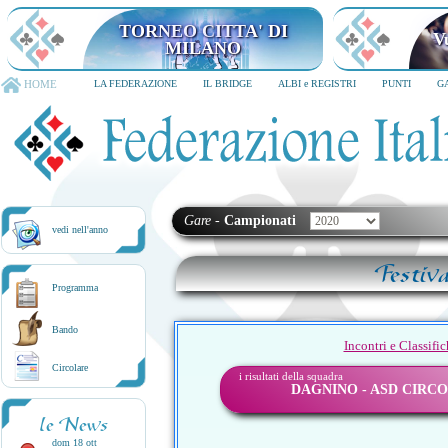
TORNEO CITTA' DI
V
MILANO
HOME
LA FEDERAZIONE
IL BRIDGE
ALBI e REGISTRI
PUNTI
G
Gare
-
Campionati
vedi nell'anno
Festiv
Programma
Bando
Incontri e Classifi
Circolare
i risultati della squadra
DAGNINO - ASD CIRC
le News
dom 18 ott