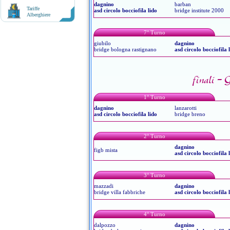
dagnino
barban
Tariffe
asd circolo bocciofila lido
bridge institute 2000
Alberghiere
7° Turno
giubilo
dagnino
bridge bologna rastignano
asd circolo bocciofila 
finali -
1° Turno
dagnino
lanzarotti
asd circolo bocciofila lido
bridge breno
2° Turno
dagnino
figb mista
asd circolo bocciofila 
3° Turno
mazzadi
dagnino
bridge villa fabbriche
asd circolo bocciofila 
4° Turno
dalpozzo
dagnino