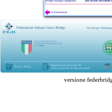
bridge bologna rastignano
asd circolo bocciofila 
la formazione
Federazione Italiana Gioco Bridge
Via Giorgio Washingt
Regolamento generale UE
Privacy Policy
sulla protezione dei dati personali
versione federbr