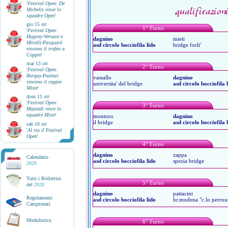
'
Festival Open: De
qualificazio
Michelis vince lo
squadre Open
'
gio 15 ott
1° Turno
'
Festival Open:
Hugony-Versace e
dagnino
mieti
Mirolli-Pasquarè
asd circolo bocciofila lido
bridge forli'
vincono il trofeo a
Coppie
'
mar 13 ott
2° Turno
'
Festival Open:
Burgay-Paoluzi
vassallo
dagnino
vincono il coppie
universita' del bridge
asd circolo bocciofila 
Miste
'
dom 11 ott
'
Festival Open:
3° Turno
Mazzadi vince lo
squadre Miste
'
montoro
dagnino
il bridge
asd circolo bocciofila 
sab 10 ott
'
Al via il Festival
Open
'
4° Turno
dagnino
zappa
Calendario
asd circolo bocciofila lido
spezia bridge
2020
Tutti i Bollettini
5° Turno
del
2020
dagnino
pattacini
Regolamenti
asd circolo bocciofila lido
br.modena "c.lo perrou
Campionati
Modulistica
6° Turno