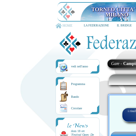
TORNEO CITTA'
MILANO
HOME
LA FEDERAZIONE
IL BRIDGE
Gare
-
Campi
vedi nell'anno
Programma
Bando
Circolare
i risu
le News
dom 18 ott
'
Festival Open: De