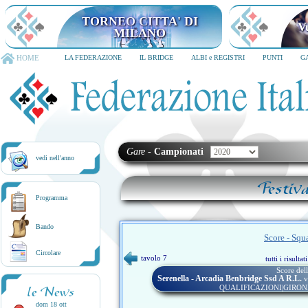
TORNEO CITTA' DI
V
MILANO
HOME
LA FEDERAZIONE
IL BRIDGE
ALBI e REGISTRI
PUNTI
G
Gare
-
Campionati
vedi nell'anno
Festiv
Programma
Bando
Score - Squ
Circolare
tavolo 7
tutti i risulta
Score dell
Serenella - Arcadia Benbridge Ssd A R.l.
v
QUALIFICAZIONI|GIRON
le News
dom 18 ott