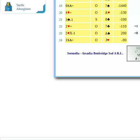
♠
Tariffe
6
=
O
-1440
19
SA
7
Alberghiere
♦
♥
4
=
O
A
-130
20
♠
♣
-
S
8
-100
21
3
1
♥
♣
2
=
O
7
-110
+1
22
♦
♠
-
3
X
1
O
200
+8
23
A
♥
1
=
O
J
-90
24
SA
IM
17 -
Serenella - Arcadia Benbridge Ssd A R.l.
V
4
-