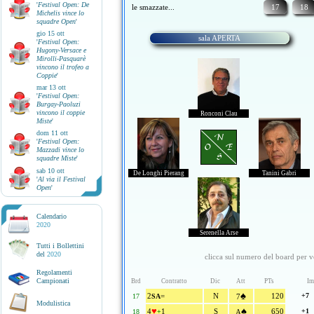
'
Festival Open: De
le smazzate...
17
18
Michelis vince lo
squadre Open
'
gio 15 ott
sala APERTA
'
Festival Open:
Hugony-Versace e
Mirolli-Pasquarè
vincono il trofeo a
Coppie
'
mar 13 ott
'
Festival Open:
Burgay-Paoluzi
vincono il coppie
Ronconi Clau
Miste
'
dom 11 ott
N
'
Festival Open:
O E
Mazzadi vince lo
S
squadre Miste
'
sab 10 ott
De Longhi Pierang
Tanini Gabri
'
Al via il Festival
Open
'
Calendario
2020
Serenella Arse
Tutti i Bollettini
del
2020
clicca sul numero del board per ve
Regolamenti
Campionati
Brd
Contratto
Dic
Att
PTs
Im
♠
2
=
N
120
+7
17
SA
7
Modulistica
♥
♠
4
1
S
650
+1
18
+
A