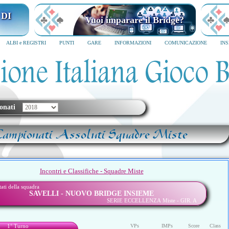
 DI
Vuoi imparare il Bridge?
ALBI e REGISTRI
PUNTI
GARE
INFORMAZIONI
COMUNICAZIONE
IN
onati
Campionati Assoluti Squadre Miste
Incontri e Classifiche - Squadre Miste
ltati della squadra
SAVELLI - NUOVO BRIDGE INSIEME
SERIE ECCELLENZA Miste - GIR. A
1° Turno
VPs
IMPs
Score
Class