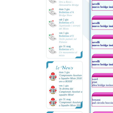
Oro a Rossi -
savelli
Alessandria Bridge
nuovo bridge ins
dom 3 giu
Bollettino n°4
Bridge Show
sab 2 giu
Bollettino n°3
savelli
Aspettando i sovrani
nuovo bridge ins
del Misto
ven 1 giu
Bollettino n°2
Occhi puntati sul
Palazzo
savelli
nuovo bridge ins
gio 31 mag
Bollettino n°1
Un monumento al
misto
savelli
nuovo bridge ins
le News
dom 3 giu
'
Campionato Assoluto
a Squadre Miste 2018:
ward
oro a ROSSI
'
platt
idea bridge torino
ven 1 giu
'
In diretta dai
Campionati Assoluti a
squadre Miste
'
gio 31 mag
benassi
'
Campionati Assoluti
asd circolo boccio
a Squadre Miste 2018
'