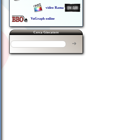
video Rama
VuGraph online
Cerca Giocatore
➔