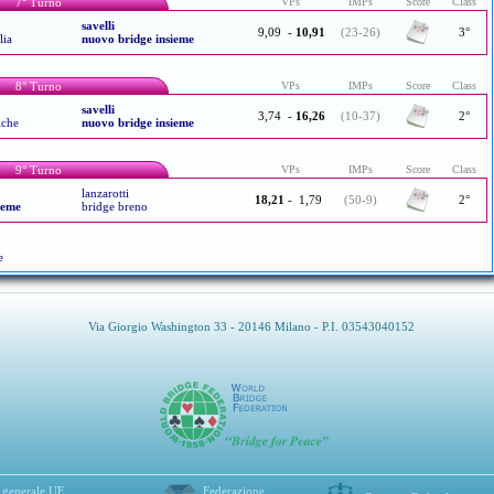
7° Turno
VPs
IMPs
Score
Class
savelli
9,09
-
10,91
(23-26)
3°
lia
nuovo bridge insieme
8° Turno
VPs
IMPs
Score
Class
savelli
3,74
-
16,26
(10-37)
2°
iche
nuovo bridge insieme
9° Turno
VPs
IMPs
Score
Class
lanzarotti
18,21
-
1,79
(50-9)
2°
ieme
bridge breno
e
Via Giorgio Washington 33 - 20146 Milano - P.I. 03543040152
 generale UE
Federazione