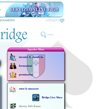
SERVIZI ONLINE FIGB
CONTATTI
SEGNAMENTO
cerca
Squadre Miste
incontri & classifiche
formazioni
premiazioni
tutte le smazzate
Bridge Live Show
diretta Web Rama