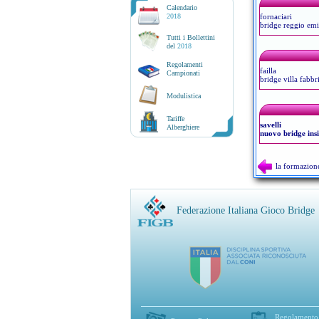
Calendario
2018
fornaciari
bridge reggio emi
Tutti i Bollettini
del
2018
Regolamenti
failla
Campionati
bridge villa fabbr
Modulistica
Tariffe
savelli
Alberghiere
nuovo bridge ins
la formazion
Federazione Italiana Gioco Bridge
Regolamento