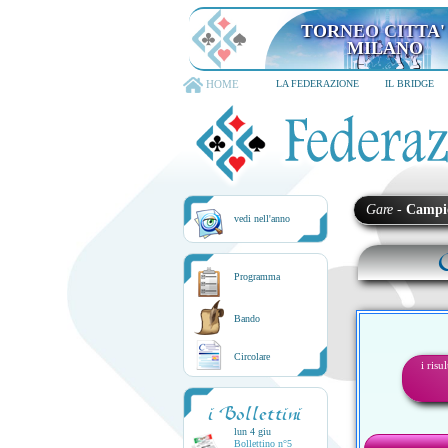
TORNEO CITTA'
MILANO
HOME
LA FEDERAZIONE
IL BRIDGE
Gare
-
Campi
vedi nell'anno
Programma
Bando
Circolare
i risu
i Bollettini
lun 4 giu
Bollettino n°5