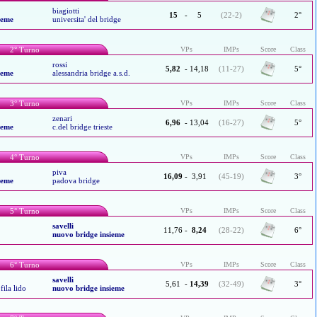
biagiotti
15
-
5
(22-2)
2°
ieme
universita' del bridge
2° Turno
VPs
IMPs
Score
Class
rossi
5,82
-
14,18
(11-27)
5°
ieme
alessandria bridge a.s.d.
3° Turno
VPs
IMPs
Score
Class
zenari
6,96
-
13,04
(16-27)
5°
ieme
c.del bridge trieste
4° Turno
VPs
IMPs
Score
Class
piva
16,09
-
3,91
(45-19)
3°
ieme
padova bridge
5° Turno
VPs
IMPs
Score
Class
savelli
11,76
-
8,24
(28-22)
6°
nuovo bridge insieme
6° Turno
VPs
IMPs
Score
Class
savelli
5,61
-
14,39
(32-49)
3°
fila lido
nuovo bridge insieme