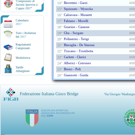
'
Campionato di
Berrettini - Garzi
14°
ASD
Società Sportive a
Coppie 2017
'
Squizzato - Wysocka
15°
ASD
Calzavara - Mussetti
16°
ASD
Calendario
Fabiano - Morelli
17°
ASD
2017
Guarino - Cassone
18°
ASD
Chu - Sorgato
Tutti i Bollettini
19°
ASD
del
2017
Pollastrini - Terigi
20°
ASD
Regolamenti
Bisceglia - De Simone
21°
ASD
Campionati
Trucano - Trombetta
22°
ASD
Carletti - Clerici
23°
ASD
Modulistica
Alberici - Cotroneo
24°
ASD
Tariffe
Bresci - Poli
25°
ASD
Alberghiere
Giannotti - Guida
26°
ASD
Federazione Italiana Gioco Bridge
Via Giorgio Washingt