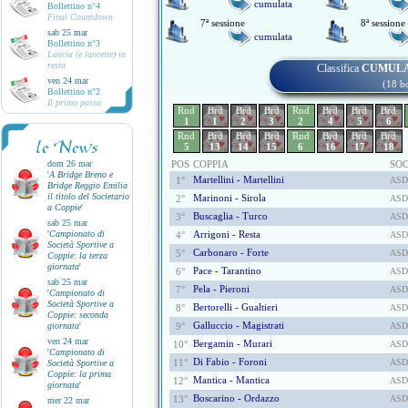
cumulata
Bollettino n°4
Final Countdown
7ª sessione
8ª sessione
sab 25 mar
cumulata
Bollettino n°3
Lancia (e lancette) in
resta
Classifica
CUMUL
ven 24 mar
(18 b
Bollettino n°2
Il primo passo
Rnd
Brd
Brd
Brd
Rnd
Brd
Brd
Brd
1
1
2
3
2
4
5
6
Rnd
Brd
Brd
Brd
Rnd
Brd
Brd
Brd
le News
5
13
14
15
6
16
17
18
dom 26 mar
POS
COPPIA
SOC
'
A Bridge Breno e
Martellini - Martellini
1°
ASD
Bridge Reggio Emilia
il titolo del Societario
Marinoni - Sirola
2°
ASD
a Coppie
'
Buscaglia - Turco
3°
ASD
sab 25 mar
'
Campionato di
Arrigoni - Resta
4°
ASD
Società Sportive a
Carbonaro - Forte
5°
ASD
Coppie: la terza
giornata
'
Pace - Tarantino
6°
ASD
sab 25 mar
Pela - Pieroni
7°
ASD
'
Campionato di
Società Sportive a
Bertorelli - Gualtieri
8°
ASD
Coppie: seconda
Galluccio - Magistrati
giornata
'
9°
ASD
ven 24 mar
Bergamin - Murari
10°
ASD
'
Campionato di
Di Fabio - Foroni
11°
ASD
Società Sportive a
Coppie: la prima
Mantica - Mantica
12°
ASD
giornata
'
Boscarino - Ordazzo
13°
ASD
mer 22 mar