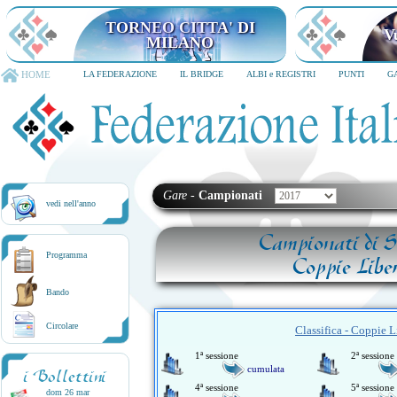
TORNEO CITTA' DI
V
MILANO
HOME
LA FEDERAZIONE
IL BRIDGE
ALBI e REGISTRI
PUNTI
G
Gare
-
Campionati
vedi nell'anno
Campionati di S
Programma
Coppie Libe
Bando
Circolare
Classifica - Coppie Li
1ª sessione
2ª sessione
cumulata
i Bollettini
4ª sessione
5ª sessione
dom 26 mar