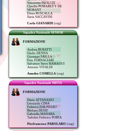
Simonetta PAOLUZI
Claudia POMARES Y DE
MORANT
Elena RUSCALLA
Ilaria SACCAVINI
Carla GIANARDI
(cng)
Squadra Nazionale SENIOR
FORMAZIONE
Andrea BURATTI
Giulio DENNA
Giuseppe FAILLA
Ezio FORNACIARI
Salvatore Steve HAMAOUI
Antonio VIVALDI
Amedeo COMELLA
(cng)
Squadra Nazionale MISTA
FORMAZIONE
Dario ATTANASIO
Leonardo CIMA
Federica DALPOZZO
Barbara DESSI'
Gabriella MANARA
Tadolini Federico PORTA
Pierfrancesco PAROLARO
(cng)