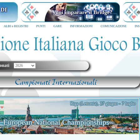
 DI
Vuoi imparare il Bridge?
ALBI e REGISTRI
PUNTI
GARE
INFORMAZIONI
COMUNICAZIONE
IN
onati
Campionati Internazionali
Riga (Lettonia), 27 giugno - 7 luglio
European National Championships