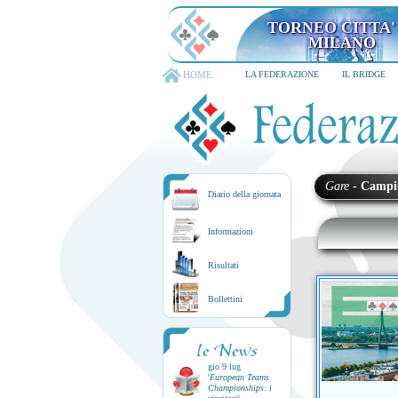
TORNEO CITTA'
MILANO
HOME
LA FEDERAZIONE
IL BRIDGE
Gare
-
Campi
Diario della giornata
Informazioni
Risultati
Bollettini
le News
gio 9 lug
'
European Teams
Championships: i