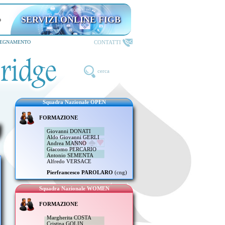
SERVIZI ONLINE FIGB
CONTATTI
SEGNAMENTO
cerca
Squadra Nazionale OPEN
FORMAZIONE
Giovanni DONATI
Aldo Giovanni GERLI
Andrea MANNO
Giacomo PERCARIO
Antonio SEMENTA
Alfredo VERSACE
Pierfrancesco PAROLARO
(cng)
Squadra Nazionale WOMEN
FORMAZIONE
Margherita COSTA
Cristina GOLIN