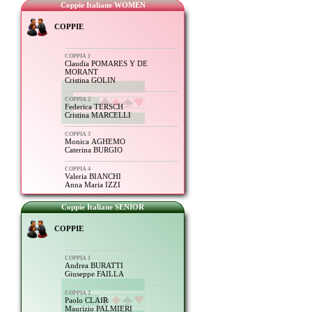
Coppie Italiane WOMEN
COPPIE
COPPIA 1
Claudia POMARES Y DE
MORANT
Cristina GOLIN
COPPIA 2
Federica TERSCH
Cristina MARCELLI
COPPIA 3
Monica AGHEMO
Caterina BURGIO
COPPIA 4
Valeria BIANCHI
Anna Maria IZZI
Coppie Italiane SENIOR
COPPIE
COPPIA 1
Andrea BURATTI
Giuseppe FAILLA
COPPIA 2
Paolo CLAIR
Maurizio PALMIERI