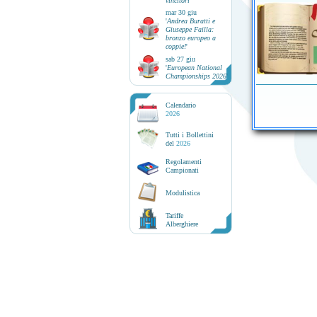
vincitori
'
mar 30 giu
'
Andrea Buratti e
Giuseppe Failla:
bronzo europeo a
coppie!
'
sab 27 giu
'
European National
Championships 2026
'
Calendario
2026
Tutti i Bollettini
del
2026
Regolamenti
Campionati
Modulistica
Tariffe
Alberghiere