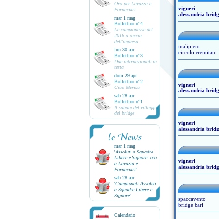
Oro per Lavazza e
vigneri
Fornaciari
alessandria bridg
mar 1 mag
Bollettino n°4
Le campionesse del
2016 a caccia
dell'impresa
malipiero
lun 30 apr
circolo eremitani
Bollettino n°3
Due internazionali in
testa
dom 29 apr
Bollettino n°2
vigneri
Ciao Marisa
alessandria bridg
sab 28 apr
Bollettino n°1
Il sabato del villaggio
del bridge
vigneri
alessandria bridg
le News
mar 1 mag
'
Assoluti a Squadre
Libere e Signore: oro
vigneri
a Lavazza e
alessandria bridg
Fornaciari
'
sab 28 apr
'
Campionati Assoluti
a Squadre Libere e
Signore
'
spaccavento
bridge bari
Calendario