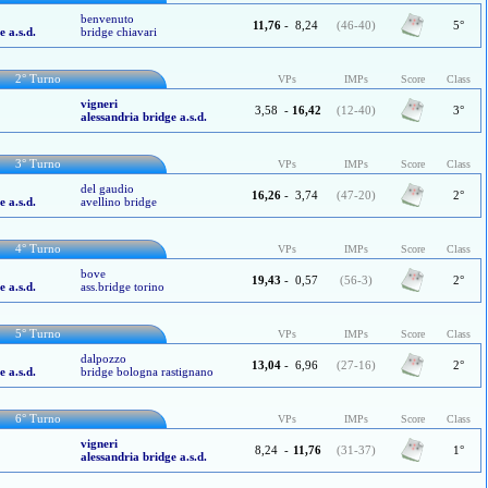
benvenuto
11,76
-
8,24
(46-40)
5°
e a.s.d.
bridge chiavari
2° Turno
VPs
IMPs
Score
Class
vigneri
3,58
-
16,42
(12-40)
3°
alessandria bridge a.s.d.
3° Turno
VPs
IMPs
Score
Class
del gaudio
16,26
-
3,74
(47-20)
2°
e a.s.d.
avellino bridge
4° Turno
VPs
IMPs
Score
Class
bove
19,43
-
0,57
(56-3)
2°
e a.s.d.
ass.bridge torino
5° Turno
VPs
IMPs
Score
Class
dalpozzo
13,04
-
6,96
(27-16)
2°
e a.s.d.
bridge bologna rastignano
6° Turno
VPs
IMPs
Score
Class
vigneri
8,24
-
11,76
(31-37)
1°
alessandria bridge a.s.d.