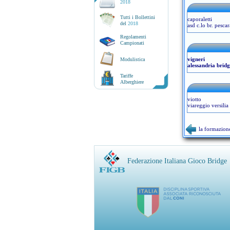
2018
Tutti i Bollettini
caporaletti
del
2018
asd c.lo br. pescar
Regolamenti
Campionati
vigneri
Modulistica
alessandria bridg
Tariffe
Alberghiere
viotto
viareggio versilia 
la formazion
Federazione Italiana Gioco Bridge