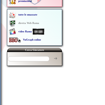
premiazioni
tutte le smazzate
diretta Web Rama
video Rama
VuGraph online
Cerca Giocatore
➔