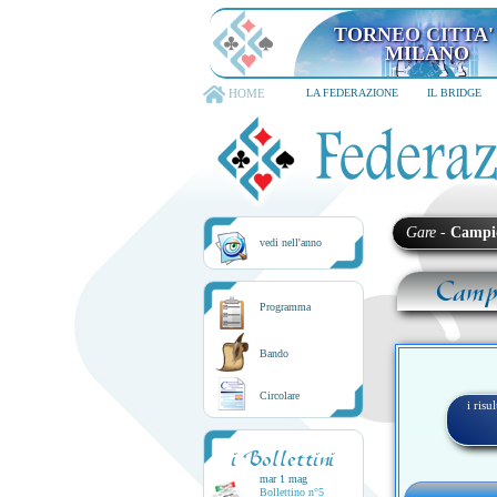
TORNEO CITTA'
MILANO
HOME
LA FEDERAZIONE
IL BRIDGE
Gare
-
Campi
vedi nell'anno
Campi
Programma
Bando
Circolare
i risu
i Bollettini
mar 1 mag
Bollettino n°5