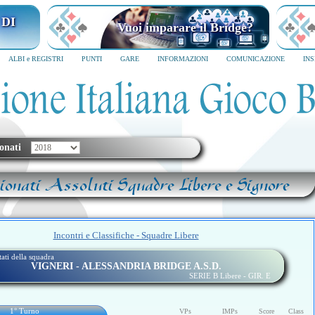
 DI
Vuoi imparare il Bridge?
ALBI e REGISTRI
PUNTI
GARE
INFORMAZIONI
COMUNICAZIONE
IN
onati
onati Assoluti Squadre Libere e Signore
Incontri e Classifiche - Squadre Libere
ltati della squadra
VIGNERI - ALESSANDRIA BRIDGE A.S.D.
SERIE B Libere - GIR. E
1° Turno
VPs
IMPs
Score
Class