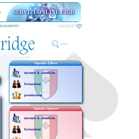
SERVIZI ONLINE FIGB
CONTATTI
SEGNAMENTO
cerca
Squadre Libere
incontri & classifiche
formazioni
premiazioni
Squadre Signore
incontri & classifiche
formazioni