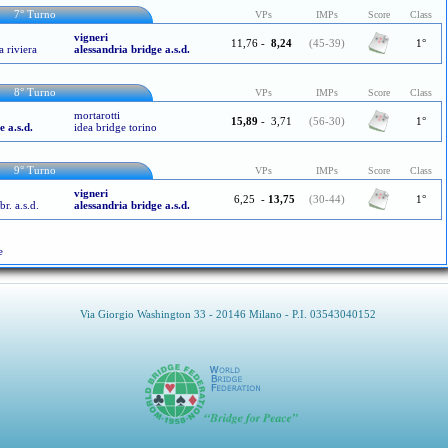
7° Turno
VPs
IMPs
Score
Class
vigneri
11,76
-
8,24
(45-39)
1°
a riviera
alessandria bridge a.s.d.
8° Turno
VPs
IMPs
Score
Class
mortarotti
15,89
-
3,71
(56-30)
1°
e a.s.d.
idea bridge torino
9° Turno
VPs
IMPs
Score
Class
vigneri
6,25
-
13,75
(30-44)
1°
br. a.s.d.
alessandria bridge a.s.d.
e
Via Giorgio Washington 33 - 20146 Milano - P.I. 03543040152