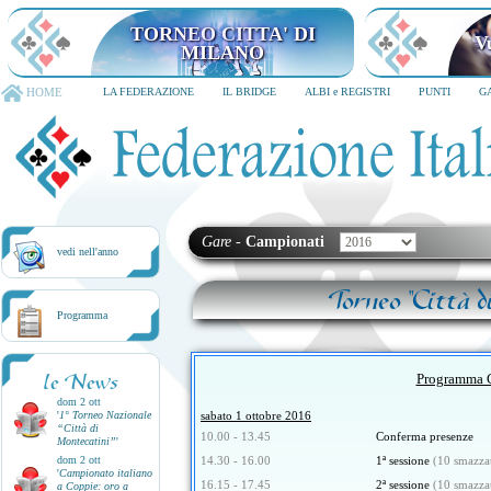
TORNEO CITTA' DI MILANO
6-8 dicembre 2026
HOME
LA FEDERAZIONE
IL BRIDGE
ALBI e REGISTRI
PUNTI
G
Gare
-
Campionati
vedi nell'anno
Torneo "Città 
Programma
le News
Programma 
dom 2 ott
'
1° Torneo Nazionale
sabato 1 ottobre 2016
“Città di
10.00 - 13.45
Conferma presenze
Montecatini”
'
dom 2 ott
14.30 - 16.00
1ª sessione
(10 smazza
'
Campionato italiano
16.15 - 17.45
2ª sessione
(10 smazza
a Coppie: oro a