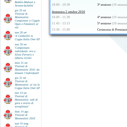
Bobbio-Medusei e
18.00 - 19.30
3ª sessione
(10 smazza
Arnone-Iachella
'
gio 29 set
domenica 2 ottobre 2016
'
Festival di
10.00 - 11.30
4ª sessione
(10 smazza
Montecatini:
Campionati a Coppie
11.45 - 13.15
5ª sessione
(10 smazza
Open e Femminili al
via
'
13.30 - 15.00
Cerimonia di Premiaz
mer 28 set
'
A Caldarelli la
Coppa Italia Over 60
'
mer 28 set
'
Campionato
individuale: oro a
Silvia Ferraris e
Alberto Grillo
'
dom 25 set
'
Festival di
Montecatini 2016: da
domani l’individuale
'
gio 22 set
'
Festival di
Montecatini: al via la
Coppa Italia Over 60
'
mer 14 set
'
Festival di
Montecatini: sedi di
gara e orario di
accoglienza
'
dom 14 ago
'
Festival di
Montecatini 2016
'
mar 10 mag
'
Festival di