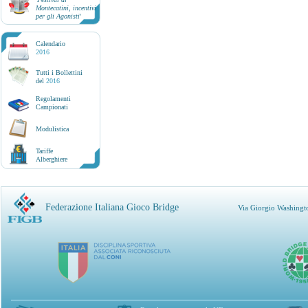
Montecatini, incentivi
per gli Agonisti
'
Calendario
2016
Tutti i Bollettini
del
2016
Regolamenti
Campionati
Modulistica
Tariffe
Alberghiere
Federazione Italiana Gioco Bridge
Via Giorgio Washingt