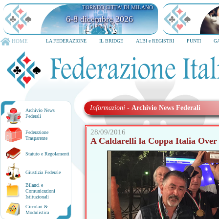
TORNEO CITTA' DI MILANO
6-8 dicembre 2026
HOME
LA FEDERAZIONE
IL BRIDGE
ALBI e REGISTRI
PUNTI
G
Informazioni
-
Archivio News Federali
Archivio News
Federali
28/09/2016
Federazione
Trasparente
A Caldarelli la Coppa Italia Over
Statuto e Regolamenti
Giustizia Federale
Bilanci e
Comunicazioni
Istituzionali
Circolari &
Modulistica