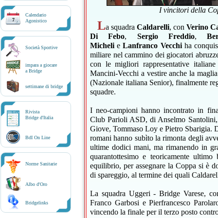
I vincitori della C
Calendario
7
Agonistico
L
a squadra
Caldarelli
, con
Verino Ca
Di Febo
,
Sergio Freddio
,
Be
Micheli
e
Lanfranco Vecchi
ha conquist
Società Sportive
miliare nel cammino dei giocatori abruzzes
con le migliori rappresentative italiane
impara a giocare
a Bridge
Mancini-Vecchi a vestire anche la magli
(Nazionale italiana Senior), finalmente reg
settimane di bridge
squadre.
I neo-campioni hanno incontrato in fina
Rivista
Bridge d'Italia
Club Parioli ASD, di Anselmo Santolini
Giove, Tommaso Loy e Pietro Sbarigia. 
romani hanno subìto la rimonta degli avve
BdI On Line
ultime dodici mani, ma rimanendo in grad
quarantottesimo e teoricamente ultimo
Norme Sanitarie
equilibrio, per assegnare la Coppa si è d
di spareggio, al termine dei quali Caldarel
Albo d'Oro
La squadra Uggeri - Bridge Varese, c
Franco Garbosi e Pierfrancesco Parolaro
Bridgelinks
vincendo la finale per il terzo posto cont