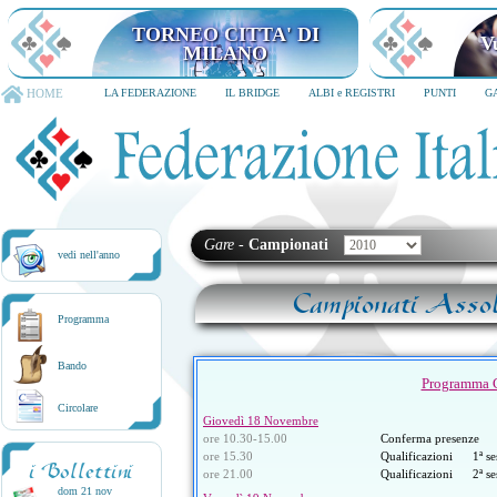
TORNEO CITTA' DI
V
MILANO
HOME
LA FEDERAZIONE
IL BRIDGE
ALBI e REGISTRI
PUNTI
G
Gare
-
Campionati
vedi nell'anno
Campionati Assol
Programma
Bando
Programma 
Circolare
Giovedì 18 Novembre
ore 10.30-15.00
Conferma presenze
ore 15.30
Qualificazioni 1ª se
i Bollettini
ore 21.00
Qualificazioni 2ª se
dom 21 nov