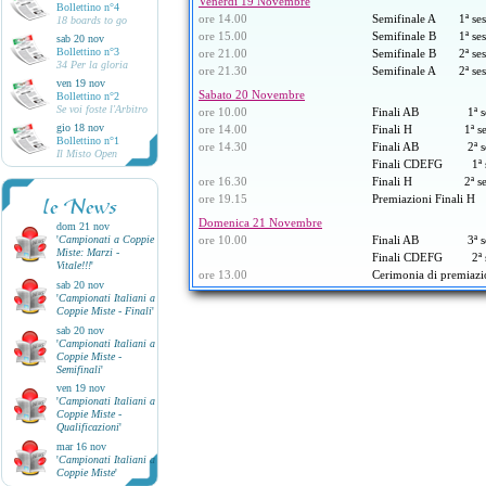
Venerdì 19 Novembre
Bollettino n°4
ore 14.00
Semifinale A 1ª sess
18 boards to go
ore 15.00
Semifinale B 1ª sess
sab 20 nov
Bollettino n°3
ore 21.00
Semifinale B 2ª sess
34 Per la gloria
ore 21.30
Semifinale A 2ª sess
ven 19 nov
Sabato 20 Novembre
Bollettino n°2
Se voi foste l'Arbitro
ore 10.00
Finali AB 1ª sess
gio 18 nov
ore 14.00
Finali H 1ª sessi
Bollettino n°1
ore 14.30
Finali AB 2ª sess
Il Misto Open
Finali CDEFG 1ª se
ore 16.30
Finali H 2ª sessi
ore 19.15
Premiazioni Finali H
le News
Domenica 21 Novembre
dom 21 nov
'
Campionati a Coppie
ore 10.00
Finali AB 3ª sess
Miste: Marzi -
Finali CDEFG 2ª se
Vitale!!!
'
ore 13.00
Cerimonia di premiazi
sab 20 nov
'
Campionati Italiani a
Coppie Miste - Finali
'
sab 20 nov
'
Campionati Italiani a
Coppie Miste -
Semifinali
'
ven 19 nov
'
Campionati Italiani a
Coppie Miste -
Qualificazioni
'
mar 16 nov
'
Campionati Italiani a
Coppie Miste
'