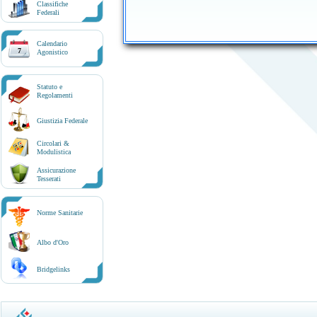
Classifiche
Federali
Calendario
7
Agonistico
Statuto e
Regolamenti
Giustizia Federale
Circolari &
Modulistica
Assicurazione
Tesserati
Norme Sanitarie
Albo d'Oro
Bridgelinks