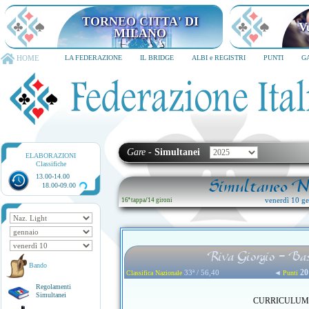
TORNEO CITTA' DI MILANO
6-8 dicembre 2026
HOME
LA FEDERAZIONE
IL BRIDGE
ALBI e REGISTRI
PUNTI
G
Gare
-
Simultanei
ELABORAZIONI
Classifiche
13.00-14.00
Simultaneo Na
18.00-09.00
venerdì 10 ge
16ª tappa
/
14 gironi
Riva Giorgio - Ba
Bando
20
33ª / 56,40
◄
Classifica Nazionale
Punti
Regolamenti
Simultanei
CURRICULUM no