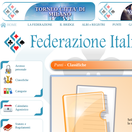
TORNEO CITTA' DI
V
MILANO
HOME
LA FEDERAZIONE
IL BRIDGE
ALBI e REGISTRI
PUNTI
G
Punti
-
Classifiche
Accesso
personale
Classifiche
Categorie
Calendario
8
Agonistico
Sel
la 
Statuto e
Regolamenti