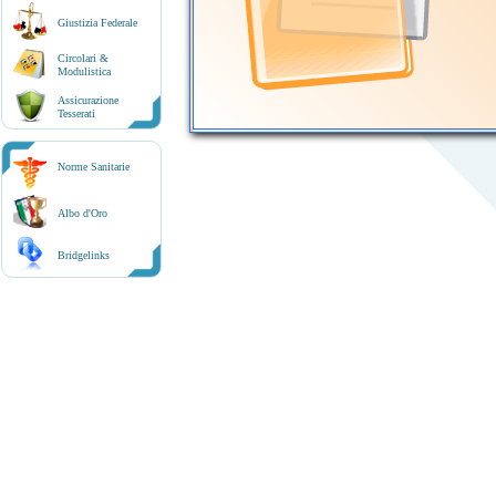
Giustizia Federale
Circolari &
Modulistica
Assicurazione
Tesserati
Norme Sanitarie
Albo d'Oro
Bridgelinks