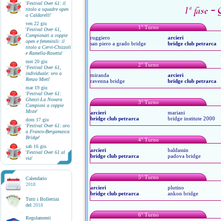
'
Festival Over 61: il
1ª fase -
titolo a squadre open
a Caldarelli
'
ven 22 giu
1° Turno
'
Festival Over 61,
Campionati a coppie
ruggiero
arcieri
open e femminili: il
san piero a grado bridge
bridge club petrarca
titolo a Cervi-Chizzoli
e Ramella-Rosetta
'
mer 20 giu
2° Turno
'
Festival Over 61,
individuale: oro a
miranda
arcieri
Renzo Mieti
'
ravenna bridge
bridge club petrarca
mar 19 giu
'
Festival Over 61:
Ghezzi-La Novara
3° Turno
Campioni a coppie
Miste
'
arcieri
mariani
bridge club petrarca
bridge institute 2000
dom 17 giu
'
Festival Over 61: oro
a Franco-Bergamasca
Bridge
'
4° Turno
sab 16 giu
arcieri
baldassin
'
Festival Over 61 al
bridge club petrarca
padova bridge
via
'
5° Turno
Calendario
2018
arcieri
plutino
bridge club petrarca
ankon bridge
Tutti i Bollettini
del
2018
6° Turno
Regolamenti