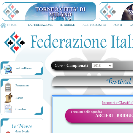
TORNEO CITTA' DI MILANO
6-8 dicembre 2026
HOME
LA FEDERAZIONE
IL BRIDGE
ALBI e REGISTRI
PUNTI
G
Gare
-
Campionati
vedi nell'anno
Festival
Programma
Bando
Incontri e Classifi
Circolare
i risultati della squadra
ARCIERI - BRIDG
le News
dom 24 giu