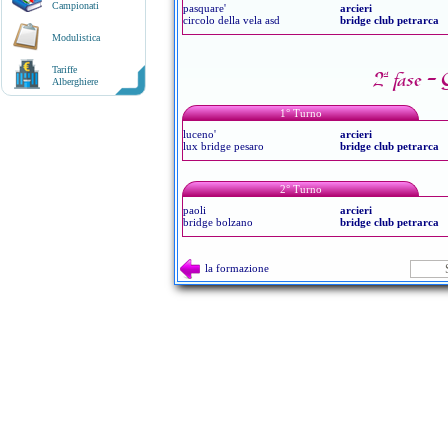
Campionati
pasquare'
arcieri
circolo della vela asd
bridge club petrarca
Modulistica
Tariffe
2ª fase -
Alberghiere
1° Turno
luceno'
arcieri
lux bridge pesaro
bridge club petrarca
2° Turno
paoli
arcieri
bridge bolzano
bridge club petrarca
la formazione