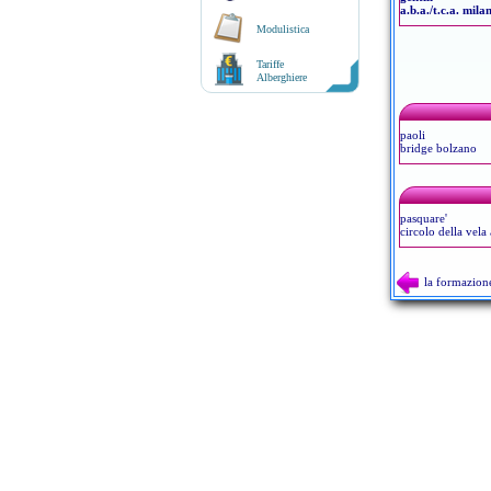
a.b.a./t.c.a. mila
Modulistica
Tariffe
Alberghiere
paoli
bridge bolzano
pasquare'
circolo della vela
la formazion