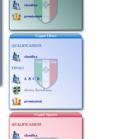
classifica
premiazioni
Coppie Libere
QUALIFICAZIONI
classifica
FINALI
A
B
C
D
diretta BaroRama
premiazioni
Coppie Signore
QUALIFICAZIONI
classifica