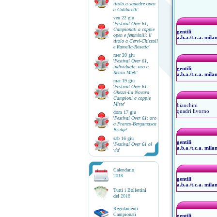
titolo a squadre open
a Caldarelli
'
ven 22 giu
'
Festival Over 61,
Campionati a coppie
gentili
open e femminili: il
a.b.a./t.c.a. mila
titolo a Cervi-Chizzoli
e Ramella-Rosetta
'
mer 20 giu
'
Festival Over 61,
individuale: oro a
gentili
Renzo Mieti
'
a.b.a./t.c.a. mila
mar 19 giu
'
Festival Over 61:
Ghezzi-La Novara
Campioni a coppie
Miste
'
bianchini
quadri livorno
dom 17 giu
'
Festival Over 61: oro
a Franco-Bergamasca
Bridge
'
sab 16 giu
gentili
'
Festival Over 61 al
a.b.a./t.c.a. mila
via
'
Calendario
2018
gentili
a.b.a./t.c.a. mila
Tutti i Bollettini
del
2018
Regolamenti
Campionati
gentili