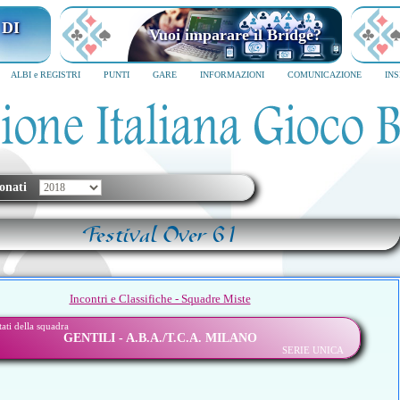
 DI
Vuoi imparare il Bridge?
ALBI e REGISTRI
PUNTI
GARE
INFORMAZIONI
COMUNICAZIONE
IN
onati
Festival Over 61
Incontri e Classifiche - Squadre Miste
ltati della squadra
GENTILI - A.B.A./T.C.A. MILANO
SERIE UNICA