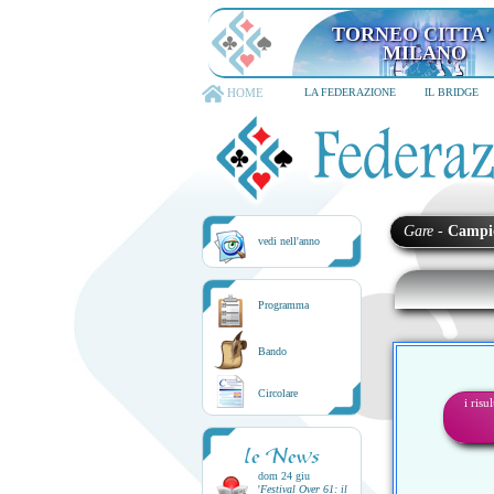
TORNEO CITTA'
MILANO
HOME
LA FEDERAZIONE
IL BRIDGE
Gare
-
Campi
vedi nell'anno
Programma
Bando
Circolare
i risu
le News
dom 24 giu
'
Festival Over 61: il