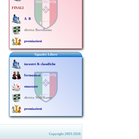
FINALI
A
B
diretta BaroRama
premiazioni
Squadre Libere
incontri & classifiche
formazioni
smazzate
diretta Web Rama
premiazioni
Copyright 2003-2026