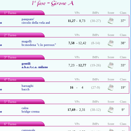
1ª fase - Girone A
1° Turno
VPs
IMPs
Score
Class
pasquare'
11,27
-
8,73
(30-27)
37°
no
circolo della vela asd
2° Turno
VPs
IMPs
Score
Class
magelli
7,58
-
12,42
(8-14)
38°
no
br.modena "c.lo perroux"
3° Turno
VPs
IMPs
Score
Class
gentili
7,23
-
12,77
(19-26)
33°
a.b.a./t.c.a. milano
4° Turno
VPs
IMPs
Score
Class
barzaghi
16
-
4
(27-9)
19°
no
bacch
5° Turno
VPs
IMPs
Score
Class
calza
17,69
-
2,31
(38-12)
9°
no
bridge crema
6° Turno
VPs
IMPs
Score
Class
cannavale