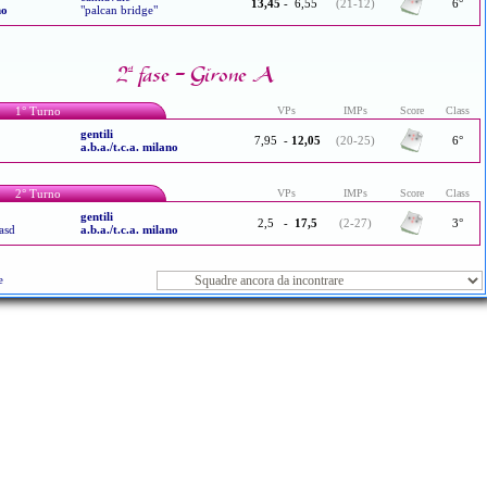
13,45
-
6,55
(21-12)
6°
no
"palcan bridge"
2ª fase - Girone A
1° Turno
VPs
IMPs
Score
Class
gentili
7,95
-
12,05
(20-25)
6°
a.b.a./t.c.a. milano
2° Turno
VPs
IMPs
Score
Class
gentili
2,5
-
17,5
(2-27)
3°
 asd
a.b.a./t.c.a. milano
e