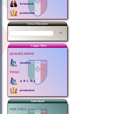
formazioni
premiazioni
Cerca Giocatore
➔
Coppie Miste
QUALIFICAZIONI
classifica
FINALI
A
B
C
D
E
premiazioni
Individuali
FASE UNICA