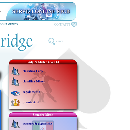
SERVIZI ONLINE FIGB
CONTATTI
SEGNAMENTO
cerca
Lady & Mister Over 61
classifica Lady
classifica Mister
regolamento
premiazioni
Squadre Miste
incontri & classifiche