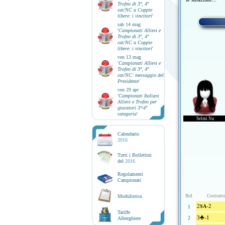
Trofeo di 3ª, 4ª
cat/NC a Coppie
libere: i vincitori
'
sab 14 mag
'
Campionati Allievi e
Trofeo di 3ª, 4ª
cat/NC a Coppie
libere: i vincitori
'
ven 13 mag
'
Campionati Allievi e
Trofeo di 3ª, 4ª
cat/NC: messaggio del
Presidente
'
ven 29 apr
'
Campionati Italiani
Allievi e Trofeo per
giocatori 3ª/4ª
categoria
'
Selmi Na
Calendario
2016
Tutti i Bollettini
del
2016
Regolamenti
Campionati
Modulistica
Brd
Contratt
-
2
2
SA
1
Tariffe
♣
-
3
1
2
Alberghiere