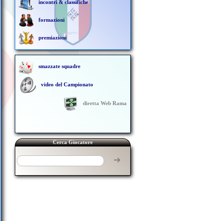
incontri & classifiche
formazioni
premiazioni
smazzate squadre
video del Campionato
diretta Web Rama
Cerca Giocatore
➔