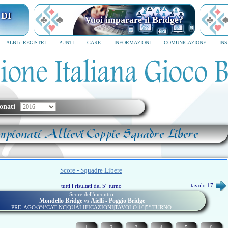
 DI
Vuoi imparare il Bridge?
ALBI e REGISTRI
PUNTI
GARE
INFORMAZIONI
COMUNICAZIONE
IN
onati
mpionati Allievi Coppie Squadre Libere
Score - Squadre Libere
tavolo 17
tutti i risultati del 5° turno
Score dell'incontro
Mondello Bridge
Aielli - Poggio Bridge
vs
PRE-AGO/3ª4ªCAT NC|QUALIFICAZIONI|TAVOLO 16|5° TURNO
1
2
3
4
5
6