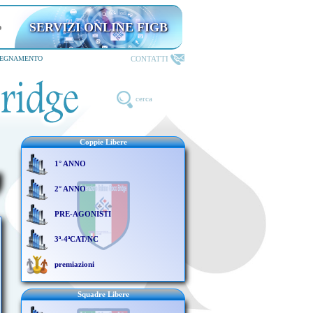
SERVIZI ONLINE FIGB
CONTATTI
SEGNAMENTO
cerca
Coppie Libere
1° ANNO
2° ANNO
PRE-AGONISTI
3ª-4ªCAT/NC
premiazioni
Squadre Libere