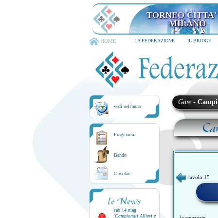
TORNEO CITTA'
MILANO
HOME
LA FEDERAZIONE
IL BRIDGE
Gare
-
Campi
vedi nell'anno
Ca
Programma
Bando
Circolare
tavolo 15
le News
sab 14 mag
'
Campionati Allievi e
le smazzate...