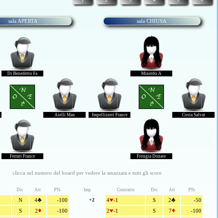
sala APERTA
sala CHIUSA
Di Benedetto Fa
Minerdo A
N
N
O E
O E
S
S
Aielli Man
Impellizzeri France
Costa Salvat
Ferrari France
Frongia Donate
clicca sul numero del board per vedere la smazzata e tutti gli score
o
Dic
Att
PTs
Imp
Contratto
Dic
Att
PTs
♣
♥
♣
-
N
4
-100
+2
4
1
S
2
-50
♦
♥
♦
-
S
2
-100
2
1
S
7
-100