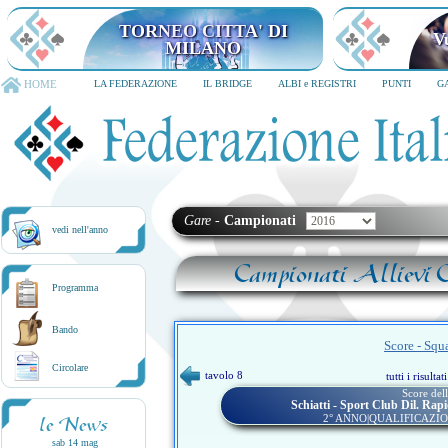
TORNEO CITTA' DI
V
MILANO
HOME
LA FEDERAZIONE
IL BRIDGE
ALBI e REGISTRI
PUNTI
G
Gare
-
Campionati
vedi nell'anno
Campionati Allievi C
Programma
Bando
Score - Squ
Circolare
tavolo 8
tutti i risulta
Score dell
Schiatti - Sport Club Dil. Rap
2° ANNO|QUALIFICAZIO
le News
sab 14 mag