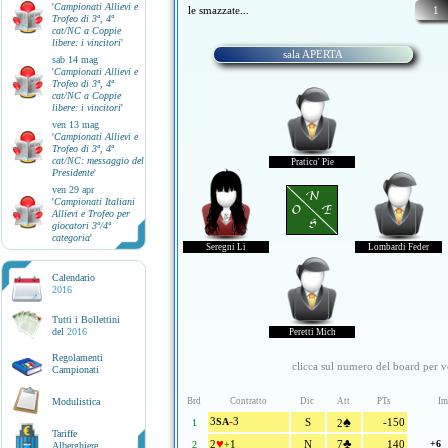
'
Campionati Allievi e
le smazzate...
1
Trofeo di 3ª, 4ª
cat/NC a Coppie
libere: i vincitori
'
sala APERTA
sab 14 mag
'
Campionati Allievi e
Trofeo di 3ª, 4ª
cat/NC a Coppie
libere: i vincitori
'
ven 13 mag
'
Campionati Allievi e
Trofeo di 3ª, 4ª
cat/NC: messaggio del
Pratico' Pie
Presidente
'
ven 29 apr
N
'
Campionati Italiani
O E
Allievi e Trofeo per
S
giocatori 3ª/4ª
categoria
'
Seregni Li
Lombardi Feder
Calendario
2016
Tutti i Bollettini
del
2016
Peretti Mich
Regolamenti
clicca sul numero del board per ve
Campionati
Modulistica
Brd
Contratto
Dic
Att
PTs
Im
-
♠
3
3
SA
S
-150
1
2
Tariffe
♥
♣
2
1
N
7
140
+6
2
+
Alberghiere