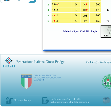
-
♦
1
5
SA
N
K
-500
3
♠
♥
S
10
170
+13
4
3
1
+
♥
♠
-
4
1
N
-100
5
A
♥
♣
-
3
3
O
4
150
+5
6
IM
24 -
Schiatti - Sport Club Dil. Rapid
V
6.85
-
Federazione Italiana Gioco Bridge
Via Giorgio Washingt
Regolamento generale UE
Privacy Policy
sulla protezione dei dati personali