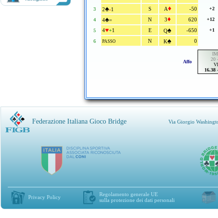
♠
♦
-
S
A
-50
+2
3
2
1
♠
♦
N
3
620
+12
4
4
=
♥
♠
4
1
E
-650
+1
5
+
Q
♠
N
0
6
K
PASSO
IM
20 
Affo
V
16.38
Federazione Italiana Gioco Bridge
Via Giorgio Washingt
Regolamento generale UE
Privacy Policy
sulla protezione dei dati personali