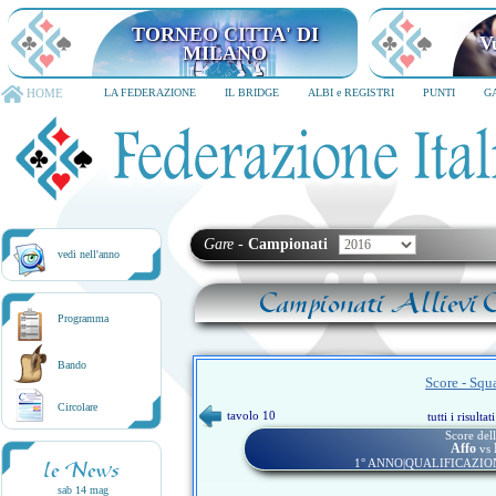
TORNEO CITTA' DI
V
MILANO
HOME
LA FEDERAZIONE
IL BRIDGE
ALBI e REGISTRI
PUNTI
G
Gare
-
Campionati
vedi nell'anno
Campionati Allievi C
Programma
Bando
Score - Squ
Circolare
tavolo 10
tutti i risulta
Score dell
Affo
vs
1° ANNO|QUALIFICAZIO
le News
sab 14 mag