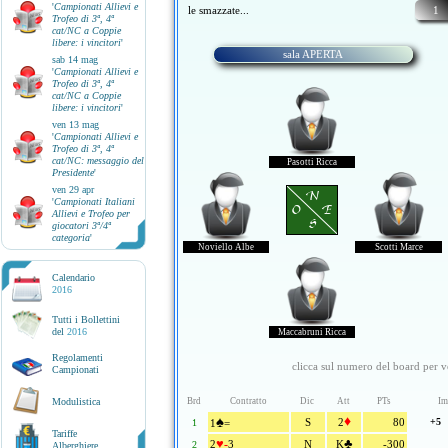
'
Campionati Allievi e
le smazzate...
1
Trofeo di 3ª, 4ª
cat/NC a Coppie
libere: i vincitori
'
sala APERTA
sab 14 mag
'
Campionati Allievi e
Trofeo di 3ª, 4ª
cat/NC a Coppie
libere: i vincitori
'
ven 13 mag
'
Campionati Allievi e
Trofeo di 3ª, 4ª
cat/NC: messaggio del
Pasotti Ricca
Presidente
'
ven 29 apr
N
'
Campionati Italiani
O E
Allievi e Trofeo per
S
giocatori 3ª/4ª
categoria
'
Noviello Albe
Scotti Marce
Calendario
2016
Tutti i Bollettini
del
2016
Maccabruni Ricca
Regolamenti
clicca sul numero del board per ve
Campionati
Modulistica
Brd
Contratto
Dic
Att
PTs
Im
♠
♦
S
2
80
+5
1
1
=
Tariffe
♥
♣
-
2
3
N
K
-300
2
Alberghiere