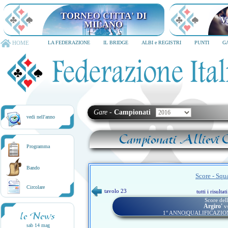
TORNEO CITTA' DI
V
MILANO
HOME
LA FEDERAZIONE
IL BRIDGE
ALBI e REGISTRI
PUNTI
G
Gare
-
Campionati
vedi nell'anno
Campionati Allievi C
Programma
Bando
Score - Squ
Circolare
tavolo 23
tutti i risulta
Score dell
Argiro'
v
1° ANNO|QUALIFICAZIO
le News
sab 14 mag