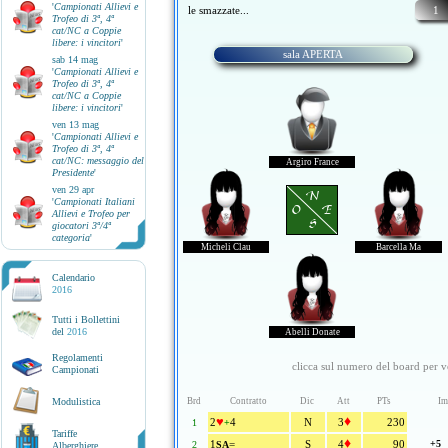
'
Campionati Allievi e
le smazzate...
1
Trofeo di 3ª, 4ª
cat/NC a Coppie
libere: i vincitori
'
sala APERTA
sab 14 mag
'
Campionati Allievi e
Trofeo di 3ª, 4ª
cat/NC a Coppie
libere: i vincitori
'
ven 13 mag
'
Campionati Allievi e
Trofeo di 3ª, 4ª
cat/NC: messaggio del
Argiro France
Presidente
'
ven 29 apr
N
'
Campionati Italiani
O E
Allievi e Trofeo per
S
giocatori 3ª/4ª
categoria
'
Micheli Clau
Barcella Ma
Calendario
2016
Tutti i Bollettini
del
2016
Abelli Donate
Regolamenti
clicca sul numero del board per ve
Campionati
Modulistica
Brd
Contratto
Dic
Att
PTs
Im
♥
♦
2
4
N
3
230
1
+
Tariffe
♦
1
=
S
4
90
+5
2
SA
Alberghiere