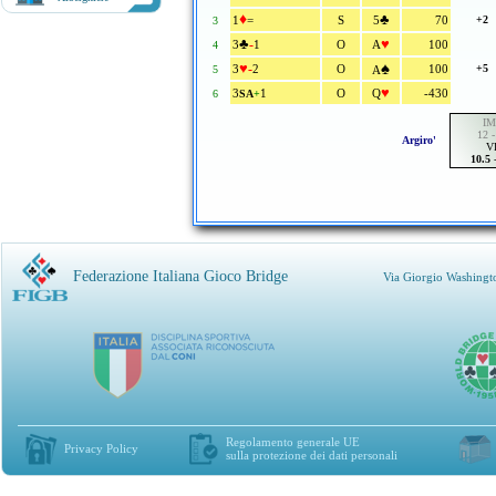
♦
♣
1
=
S
5
70
+2
3
♣
♥
-
3
1
O
A
100
4
♥
♠
-
3
2
O
100
+5
5
A
♥
3
1
O
Q
-430
6
SA
+
IM
12 -
Argiro'
V
10.5
Federazione Italiana Gioco Bridge
Via Giorgio Washingt
Regolamento generale UE
Privacy Policy
sulla protezione dei dati personali