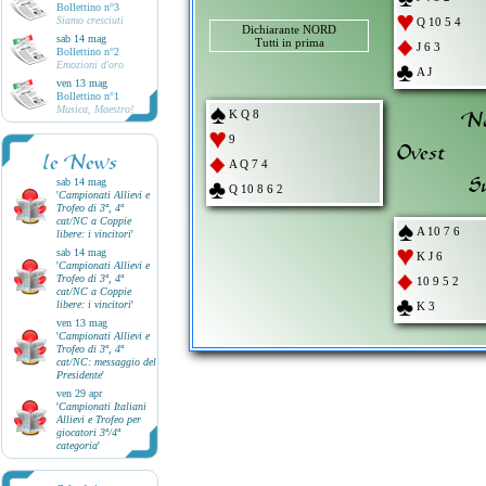
Bollettino n°3
Siamo cresciuti
Q 10 5 4
Dichiarante NORD
sab 14 mag
Tutti in prima
J 6 3
Bollettino n°2
Emozioni d'oro
A J
ven 13 mag
Bollettino n°1
Musica, Maestro!
No
K Q 8
9
Ovest
le News
A Q 7 4
S
sab 14 mag
Q 10 8 6 2
'
Campionati Allievi e
Trofeo di 3ª, 4ª
cat/NC a Coppie
A 10 7 6
libere: i vincitori
'
sab 14 mag
K J 6
'
Campionati Allievi e
Trofeo di 3ª, 4ª
10 9 5 2
cat/NC a Coppie
libere: i vincitori
'
K 3
ven 13 mag
'
Campionati Allievi e
Trofeo di 3ª, 4ª
cat/NC: messaggio del
Presidente
'
ven 29 apr
'
Campionati Italiani
Allievi e Trofeo per
giocatori 3ª/4ª
categoria
'