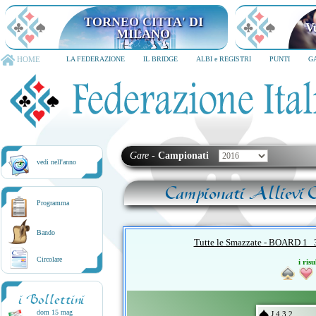
TORNEO CITTA' DI
V
MILANO
HOME
LA FEDERAZIONE
IL BRIDGE
ALBI e REGISTRI
PUNTI
G
Gare
-
Campionati
vedi nell'anno
Campionati Allievi C
Programma
Bando
Tutte le Smazzate - BOARD 
Circolare
i risu
i Bollettini
dom 15 mag
J 4 3 2