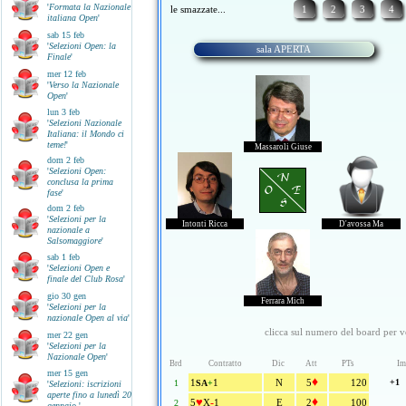
'
Formata la Nazionale
le smazzate...
1
2
3
4
italiana Open
'
sab 15 feb
'
Selezioni Open: la
sala APERTA
Finale
'
mer 12 feb
'
Verso la Nazionale
Open
'
lun 3 feb
'
Selezioni Nazionale
Italiana: il Mondo ci
teme!
'
Massaroli Giuse
dom 2 feb
'
Selezioni Open:
N
conclusa la prima
O E
fase
'
S
dom 2 feb
'
Selezioni per la
Intonti Ricca
D'avossa Ma
nazionale a
Salsomaggiore
'
sab 1 feb
'
Selezioni Open e
finale del Club Rosa
'
gio 30 gen
Ferrara Mich
'
Selezioni per la
nazionale Open al via
'
clicca sul numero del board per ve
mer 22 gen
'
Selezioni per la
Nazionale Open
'
Brd
Contratto
Dic
Att
PTs
Im
mer 15 gen
♦
1
1
N
5
120
+1
1
SA
+
'
Selezioni: iscrizioni
aperte fino a lunedì 20
♥
♦
-
5
X
1
E
2
100
2
gennaio
'