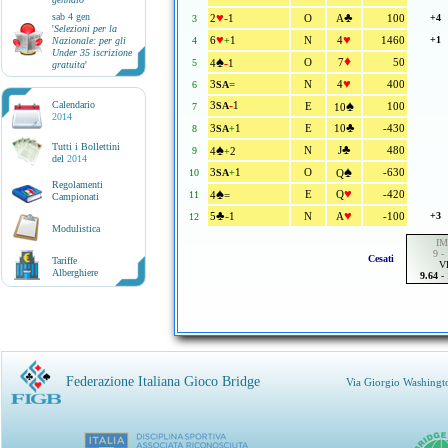
♥
♣
sab 4 gen
-
2
1
O
A
100
+4
3
'
Selezioni per la
♥
♥
6
1
N
4
1460
+1
Nazionale: per gli
4
+
Under 35 iscrizione
♠
♦
-
O
7
50
5
4
1
gratuita
'
♥
3
=
N
4
400
6
SA
-
♠
Calendario
3
1
SA
E
100
7
10
2014
♣
3
1
E
10
-430
8
SA
+
Tutti i Bollettini
♠
♣
N
J
480
9
4
2
+
del
2014
♠
3
1
O
-630
10
SA
+
Q
Regolamenti
♠
♥
E
Q
-420
11
4
=
Campionati
♣
♥
-
5
1
N
A
-100
+3
12
Modulistica
IM
9 -
Cesati
Tariffe
V
Alberghiere
9.64
-
Federazione Italiana Gioco Bridge
Via Giorgio Washingt