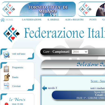
TORNEO CITTA' DI MILANO
6-8 dicembre 2026
HOME
LA FEDERAZIONE
IL BRIDGE
ALBI e REGISTRI
PUNTI
G
Gare
-
Campionati
vedi nell'anno
Selezione S
Programma
Bando
Score - Sq
Circolare
tavolo 3
tutti i risulta
Score dell
Cesati
v
FASE 1ª - GIRONE UNI
le News
dom 16 feb