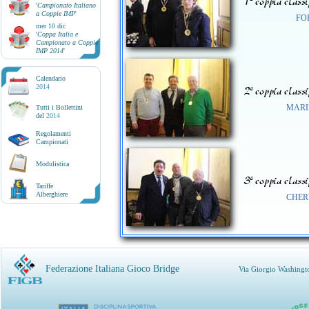
1ª coppia classi
'
Campionato Italiano
a Coppie IMP
'
FOR
mer 10 dic
'
Coppa Italia e
Campionato a Coppie
IMP 2014
'
Calendario
2014
2ª coppia classi
MARIN
Tutti i Bollettini
del
2014
Regolamenti
Campionati
Modulistica
3ª coppia classi
Tariffe
Alberghiere
CHERU
Federazione Italiana Gioco Bridge
Via Giorgio Washingt