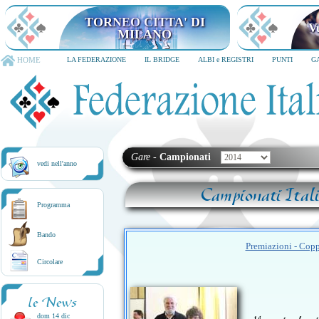
TORNEO CITTA' DI
V
MILANO
HOME
LA FEDERAZIONE
IL BRIDGE
ALBI e REGISTRI
PUNTI
G
Gare
-
Campionati
vedi nell'anno
Campionati Ital
Programma
Bando
Premiazioni - Copp
Circolare
le News
dom 14 dic