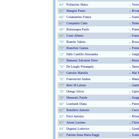
64°
Pollastrini Marco
-
Viott
65°
Mangini Pietro
-
Rivan
66°
Colamartino Franca
-
Sores
67°
Comparini Carla
-
Diama
68°
Boninsegna Paolo
-
Prate
69°
Conti Alberto
-
Frass
70°
Bianchi Valeria
-
Rossa
71°
Bianchini Gianna
-
Perin
72°
Dalli Cardillo Alessandra
-
Gargh
73°
Hamaoui Salvatore Steve
-
Resta
74°
De Longhi Pierangela
-
Tanin
75°
Gattolin Mariella
-
Mai M
76°
Francesconi Andrea
-
Manza
77°
Berti M.letizia
-
Gambe
78°
Orengo Silvio
-
Uglio
79°
Menesatti Paride
-
Stragl
80°
Lombardi Diana
-
Pater
81°
Bonifacio Antonio
-
Cuccu
82°
Pecci Antonia
-
Ritia
83°
Artoni Luciano
-
Chios
84°
Dognini Lodovico
-
Giord
85°
Patrone Anna Maria Raggi
-
Scatt