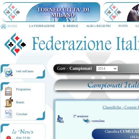
TORNEO CITTA' DI MILANO
6-8 dicembre 2026
HOME
LA FEDERAZIONE
IL BRIDGE
ALBI e REGISTRI
PUNTI
G
Gare
-
Campionati
vedi nell'anno
Campionati Ital
Programma
Bando
Classifiche - Coppie 
Circolare
2ª sessione
cumulata
le News
Classifica
CUMULA
(44 b
dom 14 dic