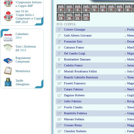
'
Campionato Italiano
a Coppie IMP
'
Brd
Brd
Brd
Brd
Brd
Brd
Brd
Brd
Brd
1
2
3
4
5
6
7
8
9
mer 10 dic
'
Coppa Italia e
Brd
Brd
Brd
Brd
Campionato a Coppie
19
20
21
22
IMP 2014
'
POS
COPPIA
1°
Colotto Giuseppe
-
Pochi
Calendario
2°
Gerli Alberto Giovanni
-
Meneg
2014
3°
Fornaciari Ezio
-
Donat
Tutti i Bollettini
4°
Camusso Franco
-
March
del
2014
5°
Del Gaudio Luigi
-
Migno
Regolamenti
6°
Bombardieri Damiano
-
Mulle
Campionati
7°
Cedolin Franco
-
Jacon
Modulistica
8°
Montali Rosabianca Fallini
-
Sola 
9°
Bianchi Gabriella Bartolozzi
-
Torac
Tariffe
10°
Fioretti Francesco
-
Magna
Alberghiere
11°
Catarsi Fabrizio
-
Nenci
12°
Dagnino Roberto
-
Gugli
13°
Gallo Fabrizio
-
Revig
14°
Foschi Claudio
-
Torro
15°
Brambilla Federica
-
Grepp
16°
Massara Stefania
-
Simon
17°
Cossaro Bruna
-
Maggi
18°
Cherubin Norberto
-
Ferra