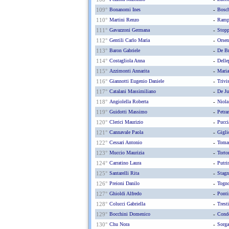
109°
Bonanomi Ines
-
Bosch
110°
Martini Renzo
-
Ramp
111°
Gavazzoni Germana
-
Stopp
112°
Gentili Carlo Maria
-
Orsen
113°
Baron Gabriele
-
De Br
114°
Costagliola Anna
-
Delle
115°
Azzimonti Annarita
-
Maria
116°
Giannotti Eugenio Daniele
-
Trivi
117°
Catalani Massimiliano
-
De Ju
118°
Angiolella Roberta
-
Niola
119°
Guidotti Massimo
-
Petra
120°
Clerici Maurizio
-
Pucci
121°
Cannavale Paola
-
Gigli
122°
Cessari Antonio
-
Tomas
123°
Muccio Maurizia
-
Torto
124°
Carratino Laura
-
Putri
125°
Santarelli Rita
-
Stagn
126°
Preioni Danilo
-
Togno
127°
Ghioldi Alfredo
-
Ponti
128°
Colucci Gabriella
-
Tresti
129°
Bocchini Domenico
-
Condo
130°
Chu Nora
-
Sorga