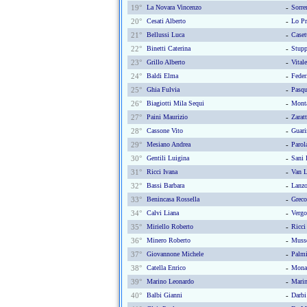
19°
La Novara Vincenzo
-
Sorre
20°
Cesati Alberto
-
Lo Pr
21°
Bellussi Luca
-
Caset
22°
Binetti Caterina
-
Stupp
23°
Grillo Alberto
-
Vital
24°
Baldi Elma
-
Feder
25°
Ghia Fulvia
-
Pasqu
26°
Biagiotti Mila Sequi
-
Monta
27°
Paini Maurizio
-
Zarat
28°
Cassone Vito
-
Guari
29°
Mesiano Andrea
-
Parol
30°
Gentili Luigina
-
Sani 
31°
Ricci Ivana
-
Van L
32°
Bassi Barbara
-
Lanzo
33°
Benincasa Rossella
-
Greco
34°
Calvi Liana
-
Vergo
35°
Miriello Roberto
-
Ricci
36°
Minero Roberto
-
Musso
37°
Giovannone Michele
-
Palmi
38°
Catella Enrico
-
Mona
39°
Marino Leonardo
-
Marin
40°
Balbi Gianni
-
Darbi