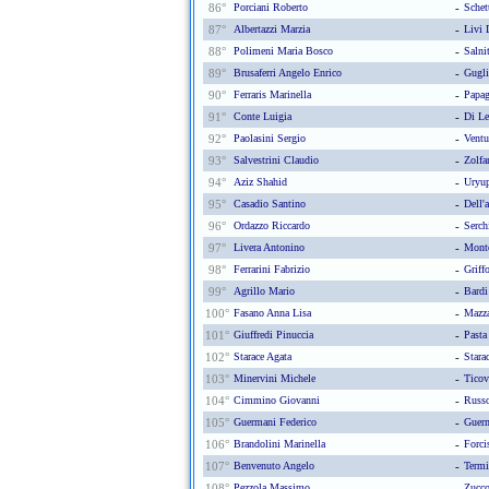
86°
Porciani Roberto
-
Schet
87°
Albertazzi Marzia
-
Livi 
88°
Polimeni Maria Bosco
-
Salni
89°
Brusaferri Angelo Enrico
-
Gugli
90°
Ferraris Marinella
-
Papag
91°
Conte Luigia
-
Di Le
92°
Paolasini Sergio
-
Ventu
93°
Salvestrini Claudio
-
Zolfa
94°
Aziz Shahid
-
Uryup
95°
Casadio Santino
-
Dell'
96°
Ordazzo Riccardo
-
Serch
97°
Livera Antonino
-
Monto
98°
Ferrarini Fabrizio
-
Griff
99°
Agrillo Mario
-
Bard
100°
Fasano Anna Lisa
-
Mazza
101°
Giuffredi Pinuccia
-
Pasta
102°
Starace Agata
-
Stara
103°
Minervini Michele
-
Ticov
104°
Cimmino Giovanni
-
Russo
105°
Guermani Federico
-
Guerm
106°
Brandolini Marinella
-
Forci
107°
Benvenuto Angelo
-
Termi
108°
Pezzola Massimo
-
Zucco