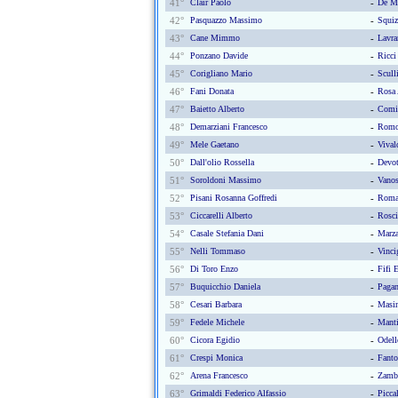
41°
Clair Paolo
-
De Mi
42°
Pasquazzo Massimo
-
Squiz
43°
Cane Mimmo
-
Lavra
44°
Ponzano Davide
-
Ricci
45°
Corigliano Mario
-
Scull
46°
Fani Donata
-
Rosa 
47°
Baietto Alberto
-
Comir
48°
Demarziani Francesco
-
Romol
49°
Mele Gaetano
-
Vival
50°
Dall'olio Rossella
-
Devo
51°
Soroldoni Massimo
-
Vanos
52°
Pisani Rosanna Goffredi
-
Roma
53°
Ciccarelli Alberto
-
Rosci
54°
Casale Stefania Dani
-
Marza
55°
Nelli Tommaso
-
Vinci
56°
Di Toro Enzo
-
Fifi 
57°
Buquicchio Daniela
-
Pagan
58°
Cesari Barbara
-
Masin
59°
Fedele Michele
-
Mant
60°
Cicora Egidio
-
Odell
61°
Crespi Monica
-
Fanto
62°
Arena Francesco
-
Zambo
63°
Grimaldi Federico Alfassio
-
Picca