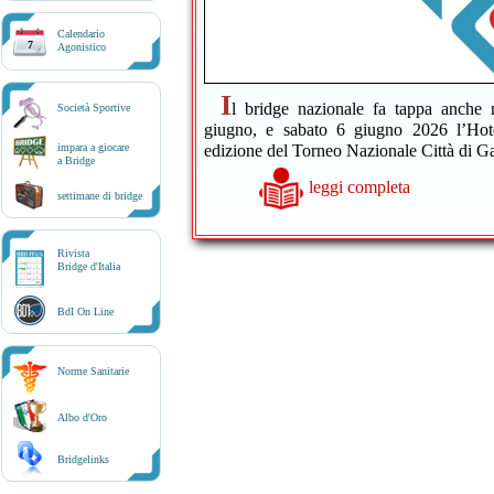
Calendario
7
Agonistico
I
l bridge nazionale fa tappa anche 
Società Sportive
giugno, e sabato 6 giugno 2026 l’Hote
edizione del Torneo Nazionale Città di Ga
impara a giocare
a Bridge
leggi completa
settimane di bridge
Rivista
Bridge d'Italia
BdI On Line
Norme Sanitarie
Albo d'Oro
Bridgelinks