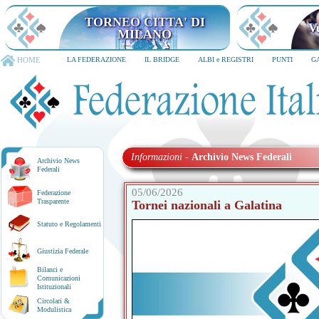
TORNEO CITTA' DI
V
MILANO
HOME
LA FEDERAZIONE
IL BRIDGE
ALBI e REGISTRI
PUNTI
G
Informazioni
-
Archivio News Federali
Archivio News
Federali
05/06/2026
Federazione
Trasparente
Tornei nazionali a Galatina
Statuto e Regolamenti
Giustizia Federale
Bilanci e
Comunicazioni
Istituzionali
Circolari &
Modulistica