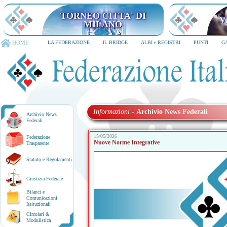
HOME
LA FEDERAZIONE
IL BRIDGE
ALBI e REGISTRI
PUNTI
G
Informazioni
-
Archivio News Federali
Archivio News
Federali
15/05/2026
Federazione
Nuove Norme Integrative
Trasparente
Statuto e Regolamenti
Giustizia Federale
Bilanci e
Comunicazioni
Istituzionali
Circolari &
Modulistica