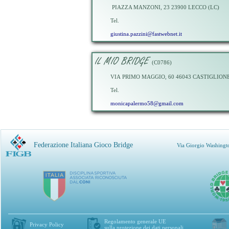
PIAZZA MANZONI, 23 23900 LECCO (LC)
Tel.
giustina.pazzini@fastwebnet.it
IL MIO BRIDGE
(C0786)
VIA PRIMO MAGGIO, 60 46043 CASTIGLION
Tel.
monicapalermo58@gmail.com
Federazione Italiana Gioco Bridge
Via Giorgio Washingt
Regolamento generale UE
Privacy Policy
sulla protezione dei dati personali