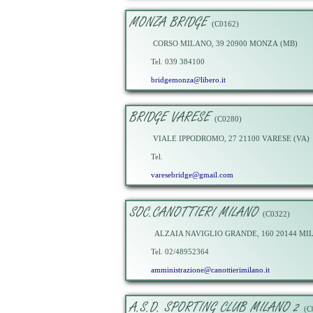
MONZA BRIDGE
(C0162)
CORSO MILANO, 39 20900 MONZA (MB)
Tel. 039 384100
bridgemonza@libero.it
BRIDGE VARESE
(C0280)
VIALE IPPODROMO, 27 21100 VARESE (VA)
Tel.
varesebridge@gmail.com
SOC.CANOTTIERI MILANO
(C0322)
ALZAIA NAVIGLIO GRANDE, 160 20144 MIL
Tel. 02/48952364
amministrazione@canottierimilano.it
A.S.D. SPORTING CLUB MILANO 2
(C