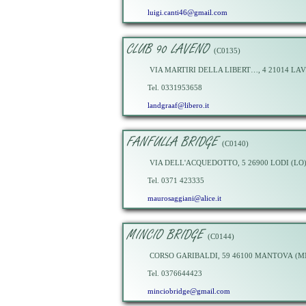
luigi.canti46@gmail.com
CLUB 90 LAVENO
(C0135)
VIA MARTIRI DELLA LIBERT…, 4 21014 L
Tel. 0331953658
landgraaf@libero.it
FANFULLA BRIDGE
(C0140)
VIA DELL'ACQUEDOTTO, 5 26900 LODI (LO
Tel. 0371 423335
maurosaggiani@alice.it
MINCIO BRIDGE
(C0144)
CORSO GARIBALDI, 59 46100 MANTOVA (M
Tel. 0376644423
minciobridge@gmail.com