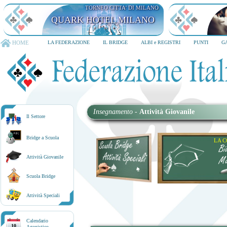
TORNEO CITTA' DI MILANO
QUARK HOTEL MILANO
HOME
LA FEDERAZIONE
IL BRIDGE
ALBI e REGISTRI
PUNTI
G
Insegnamento
-
Attività Giovanile
Il Settore
Bridge a Scuola
LA 
Bi
Attività Giovanile
Ma
Scuola Bridge
Attività Speciali
Calendario
10
Agonistico