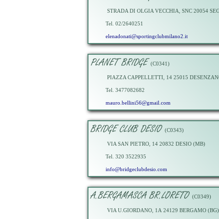
STRADA DI OLGIA VECCHIA, SNC 20054 SE
Tel. 02/2640251
elenadonati@sportingclubmilano2.it
PLANET BRIDGE
(C0341)
PIAZZA CAPPELLETTI, 14 25015 DESENZAN
Tel. 3477082682
mauro.bellini56@gmail.com
BRIDGE CLUB DESIO
(C0343)
VIA SAN PIETRO, 14 20832 DESIO (MB)
Tel. 320 3522935
info@bridgeclubdesio.com
A.BERGAMASCA BR.LORETO
(C0349)
VIA U.GIORDANO, 1A 24129 BERGAMO (BG)