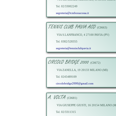
Tel. 02/33002249
segreteria@tcmbonacossa.it
TENNIS CLUB PAVIA ASD
(C0663)
VIA S.LANFRANCO, 4 27100 PAVIA (PV)
Tel. 0382/528355
segreteria@tennisclubpavia.it
CIRCOLO BRIDGE 2000
(C0672)
VIA ZANELLA, 19 20133 MILANO (MI)
Tel. 0245489109
circolobridge2000@gmail.com
A. VOLTA
(C0681)
VIA GIUSEPPE GIUSTI, 16 20154 MILANO (M
Tel. 02/3311315