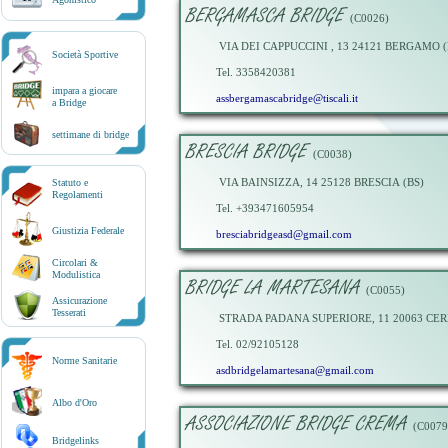
BERGAMASCA BRIDGE
(C0026)
VIA DEI CAPPUCCINI , 13 24121 BERGAMO 
Società Sportive
Tel. 3358420381
impara a giocare
assbergamascabridge@tiscali.it
a Bridge
settimane di bridge
BRESCIA BRIDGE
(C0038)
VIA BAINSIZZA, 14 25128 BRESCIA (BS)
Statuto e
Regolamenti
Tel. +393471605954
Giustizia Federale
bresciabridgeasd@gmail.com
Circolari &
Modulistica
BRIDGE LA MARTESANA
(C0055)
Assicurazione
Tesserati
STRADA PADANA SUPERIORE, 11 20063 CER
Tel. 02/92105128
Norme Sanitarie
asdbridgelamartesana@gmail.com
Albo d'Oro
ASSOCIAZIONE BRIDGE CREMA
(C0079
Bridgelinks