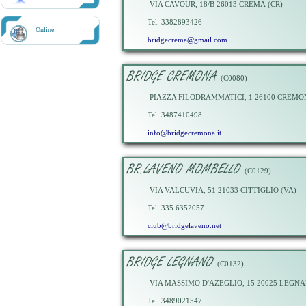
VIA CAVOUR, 18/B 26013 CREMA (CR)
Tel. 3382893426
Online:
bridgecrema@gmail.com
BRIDGE CREMONA
(C0080)
PIAZZA FILODRAMMATICI, 1 26100 CREMO
Tel. 3487410498
info@bridgecremona.it
BR.LAVENO MOMBELLO
(C0129)
VIA VALCUVIA, 51 21033 CITTIGLIO (VA)
Tel. 335 6352057
club@bridgelaveno.net
BRIDGE LEGNANO
(C0132)
VIA MASSIMO D'AZEGLIO, 15 20025 LEGNA
Tel. 3489021547