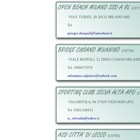
OPEN BEACH MILANO SSD A RL
(C073
VIA F. TURATI, 29 20121 MILANO (MI)
Tel.
giorgio.dunquel@fastwebnet.it
BRIDGE CUSANO MILANINO
(C0754)
VIALE BUFFOLI, 12 20095 CUSANO MILANI
Tel. 3468473370
sebastiano.salpietro@outlook.com
SPORTING CLUB SELVA ALTA APD
(C
VIA CHITOLA, 84 27029 VIGEVANO (PV)
Tel. 0381/346611
sc_selvaalta@yahoo.it
ASD CITTA' DI LECCO
(C0768)