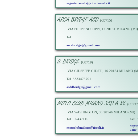
segreteriavolta@circolovolta.it
ARCA BRIDGE ASD
(C0715)
VIA FILIPPINO LIPPI, 17 20131 MILANO (MI)
Tel.
arcabridge@gmail.com
IL BRIDGE
(C0719)
VIA GIUSEPPE GIUSTI, 16 20154 MILANO (M
Tel. 3333473791
asdilbridge@gmail.com
MOTO CLUB MILANO SSD A RL
(C0737
VIA WASHINGTON, 33 20146 MILANO (MI)
Tel. 02/437110
Fax.
http:
motoclubmilano@tiscali.it
page