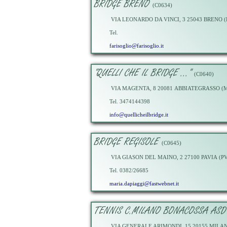
BRIDGE BRENO
(C0634)
VIA LEONARDO DA VINCI, 3 25043 BRENO (
Tel.
farisoglio@farisoglio.it
"QUELLI CHE IL BRIDGE ..."
(C0640)
VIA MAGENTA, 8 20081 ABBIATEGRASSO (M
Tel. 3474144398
info@quellicheilbridge.it
BRIDGE REGISOLE
(C0645)
VIA GIASON DEL MAINO, 2 27100 PAVIA (P
Tel. 0382/26685
maria.dapiaggi@fastwebnet.it
TENNIS C.MILANO BONACOSSA ASD
VIA GENERALE ARIMONDI, 15 20155 MILAN