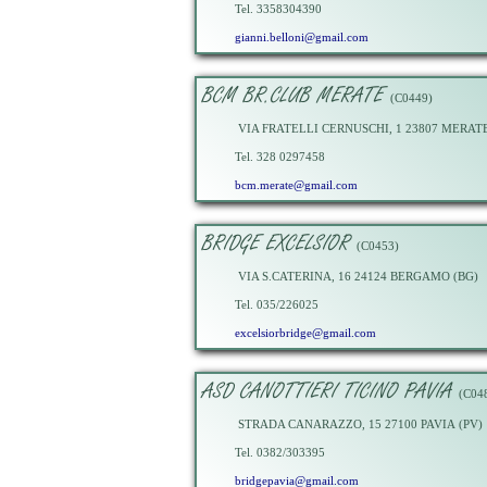
Tel. 3358304390
gianni.belloni@gmail.com
BCM BR.CLUB MERATE
(C0449)
VIA FRATELLI CERNUSCHI, 1 23807 MERATE
Tel. 328 0297458
bcm.merate@gmail.com
BRIDGE EXCELSIOR
(C0453)
VIA S.CATERINA, 16 24124 BERGAMO (BG)
Tel. 035/226025
excelsiorbridge@gmail.com
ASD CANOTTIERI TICINO PAVIA
(C04
STRADA CANARAZZO, 15 27100 PAVIA (PV)
Tel. 0382/303395
bridgepavia@gmail.com