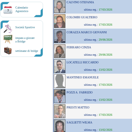
CALVINO STEFANIA
Calendario
ultima reg.:
17/03/2026
7
Agonistico
COLOMBI GUALTIERO
ultima reg.:
17/03/2026
Società Sportive
CORAZZA MARCO GIOVANNI
impara a giocare
ultima reg.:
29/06/2026
a Bridge
FERRARO CINZIA
settimane di bridge
ultima reg.:
29/06/2026
LOCATELLI RICCARDO
ultima reg.:
13/02/2026
MANTINEO EMANUELE
ultima reg.:
17/03/2026
POZZI A. FABRIZIO
ultima reg.:
13/02/2026
PRESTI MATTEO
ultima reg.:
17/03/2026
SAGLIETTI WILMA
ultima reg.:
13/02/2026