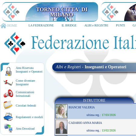
TORNEO CITTA' DI MILANO
6-8 dicembre 2026
HOME
LA FEDERAZIONE
IL BRIDGE
ALBI e REGISTRI
PUNTI
G
Albi e Registri
-
Insegnanti e Operatori
Area Riservata
Insegnanti e Operatori
Come diventare
Insegnante
Comunicazioni
Istituzionali
ISTRUTTORE
Circolari federali
BIANCHI VALERIA
ultima reg.:
17/03/2026
Regolamenti e moduli
CADARIO ANNA MARIA
Area Download
ultima reg.:
13/02/2026