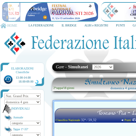
PADOVA
C
HOME
LA FEDERAZIONE
IL BRIDGE
ALBI e REGISTRI
PUNTI
G
Gare
-
Simultanei
ELABORAZIONI
Classifiche
13.00-14.00
Simultaneo Nazi
18.00-09.00
domenica 4 genna
2ª tappa
/
18 gironi
INDIVIDUALI
Toscano Pia - L
Annuale
45
32ª / 59,32
◄
Classifica Nazionale
Punti
Tappe 1ª-35ª