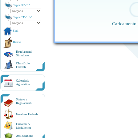
Tappe 36ª-70ª
Tappe 71ª-105ª
Caricamento 
Sedi
Bando
Regolamenti
Simultanei
Classifiche
Federali
Calendario
8
Agonistico
Statuto e
Regolamenti
Giustizia Federale
Circolari &
Modulistica
Assicurazione