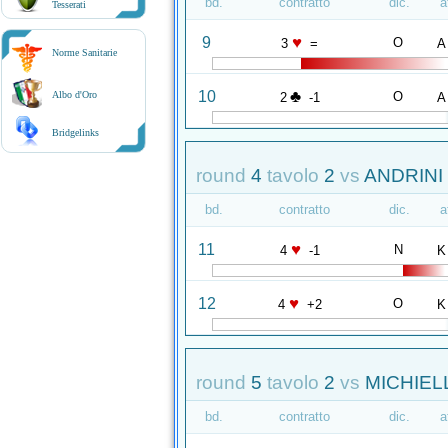
bd.
contratto
dic.
a
Tesserati
♥
9
O
3
=
A
Norme Sanitarie
♣
10
O
Albo d'Oro
2
-1
A
Bridgelinks
round
4
tavolo
2
vs
ANDRINI 
bd.
contratto
dic.
a
♥
11
N
4
-1
K
♥
12
O
4
+2
K
round
5
tavolo
2
vs
MICHIELL
bd.
contratto
dic.
a