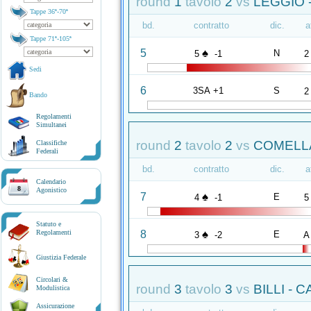
round
1
tavolo
2
vs
LEGGIO 
Tappe 36ª-70ª
bd.
contratto
dic.
a
Tappe 71ª-105ª
♠
5
N
5
-1
2
Sedi
6
3SA +1
S
2
Bando
Regolamenti
Simultanei
round
2
tavolo
2
vs
COMELLA
Classifiche
Federali
bd.
contratto
dic.
a
Calendario
8
Agonistico
♠
7
E
4
-1
5
Statuto e
♠
8
Regolamenti
E
3
-2
A
Giustizia Federale
Circolari &
round
3
tavolo
3
vs
BILLI - 
Modulistica
Assicurazione