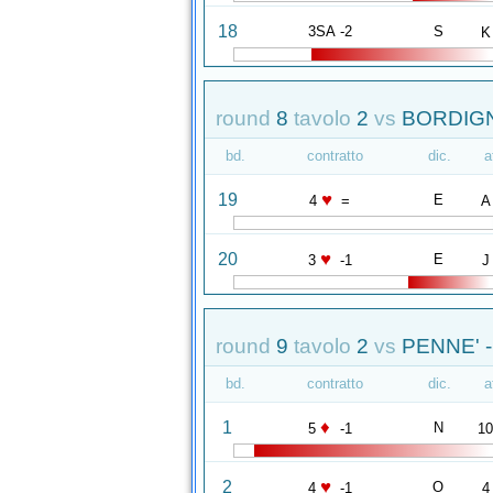
18
3SA -2
S
K
round
8
tavolo
2
vs
BORDIGN
bd.
contratto
dic.
a
♥
19
E
4
=
A
♥
20
E
3
-1
J
round
9
tavolo
2
vs
PENNE' 
bd.
contratto
dic.
a
♦
1
N
5
-1
1
♥
2
O
4
-1
4