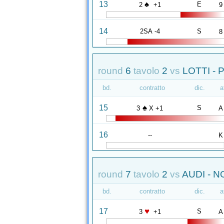
♠
13
E
2
+1
9
14
2SA -4
S
8
round
6
tavolo
2
vs
LOTTI - 
bd.
contratto
dic.
a
♠
15
S
3
X +1
A
16
--
K
round
7
tavolo
2
vs
AUDI - N
bd.
contratto
dic.
a
♥
17
S
3
+1
A