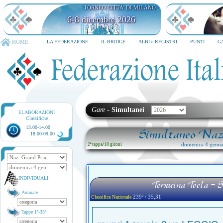
TORNEO CITTA' DI MILANO
6-8 dicembre 2026
HOME
LA FEDERAZIONE
IL BRIDGE
ALBI e REGISTRI
PUNTI
G
Gare
-
Simultanei
ELABORAZIONI
Classifiche
13.00-14.00
Simultaneo Nazi
18.00-09.00
domenica 4 genna
2ª tappa
/
18 gironi
INDIVIDUALI
Terracina Tecla -
Annuale
239ª / 35,31
Classifica Nazionale
Tappe 1ª-35ª