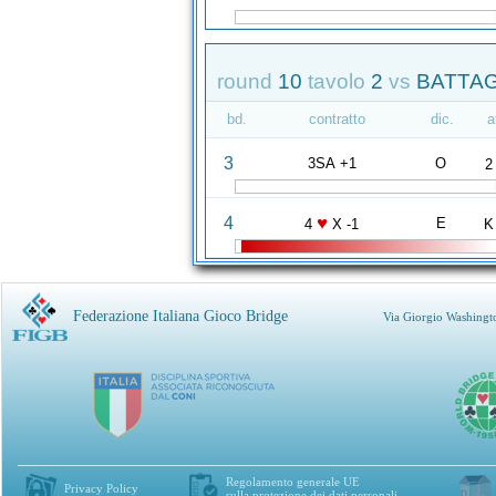
round
10
tavolo
2
vs
BATTAGL
bd.
contratto
dic.
a
3
3SA +1
O
2
♥
4
E
4
X -1
K
Federazione Italiana Gioco Bridge
Via Giorgio Washingt
Regolamento generale UE
Privacy Policy
sulla protezione dei dati personali