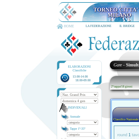
TORNEO CITTA' D
6-8 dicembre 202
HOME
LA FEDERAZIONE
IL BRIDGE
Gare
-
Simult
ELABORAZIONI
Classifiche
13.00-14.00
18.00-09.00
2ª tappa
/
18 gironi
INDIVIDUALI
Annuale
Classifica Nazionale
Tappe 1ª-35ª
round
1
tav