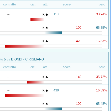
contratto
dic.
att.
score
perc
♠
--
110
38,94%
K
♠
--
-100
65,35%
K
♠
--
-420
16,83%
K
olo
5
vs
BIONDI - CIRIGLIANO
contratto
dic.
att.
score
perc
♠
--
-140
35,72%
K
♠
--
430
16,39%
K
♠
--
-100
65,48%
K