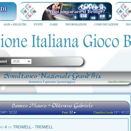
I MILANO
Vuoi imparare il Bridge?
6
SCRIVICI SUBITO
ALBI e REGISTRI
PUNTI
GARE
INFORMAZIONI
COMUNICAZIONE
IN
anei
Simultaneo Nazionale GrandPrix
domenica 4 gennaio (pomeriggio)
classifica definitiva
Saracco Mauro - Oddenino Gabriele
12
245ª / 32,52
►
11ª / 43,52
Punti
Classifica Locale
olo
4
vs
TROWELL - TROWELL