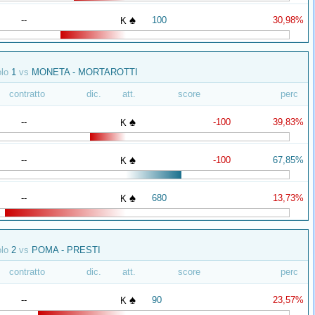
♠
--
100
30,98%
K
olo
1
vs
MONETA - MORTAROTTI
contratto
dic.
att.
score
perc
♠
--
-100
39,83%
K
♠
--
-100
67,85%
K
♠
--
680
13,73%
K
olo
2
vs
POMA - PRESTI
contratto
dic.
att.
score
perc
♠
--
90
23,57%
K