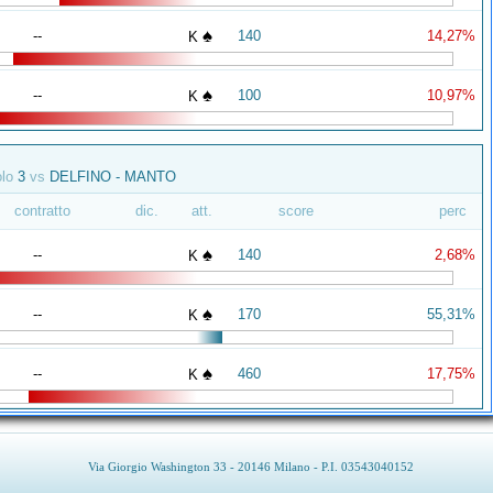
♠
--
140
14,27%
K
♠
--
100
10,97%
K
olo
3
vs
DELFINO - MANTO
contratto
dic.
att.
score
perc
♠
--
140
2,68%
K
♠
--
170
55,31%
K
♠
--
460
17,75%
K
Via Giorgio Washington 33 - 20146 Milano - P.I. 03543040152