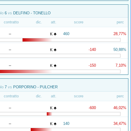
olo
6
vs
DELFINO - TONELLO
contratto
dic.
att.
score
perc
♠
--
460
28,77%
K
♠
--
-140
50,88%
K
♠
--
-150
7,10%
K
olo
7
vs
PORPORINO - PULCHER
contratto
dic.
att.
score
perc
♠
--
-600
46,02%
K
♠
--
140
34,47%
K