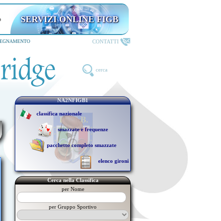
SERVIZI ONLINE FIGB
riservati ai TESSERATI
CONTATTI
SEGNAMENTO
cerca
NA2NFIGB1
classifica nazionale
smazzate e frequenze
pacchetto completo smazzate
elenco gironi
Cerca nella Classifica
per Nome
per Gruppo Sportivo