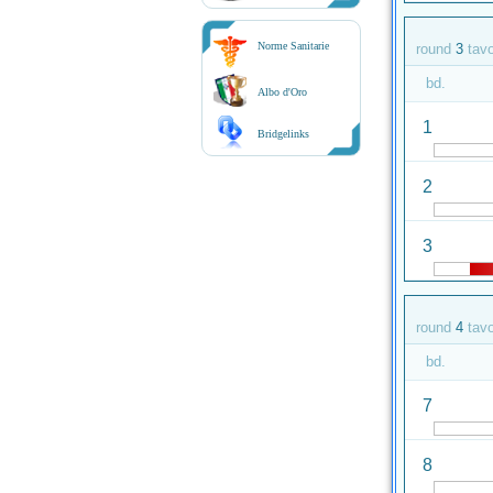
Norme Sanitarie
round
3
tav
bd.
Albo d'Oro
1
Bridgelinks
2
3
round
4
tav
bd.
7
8