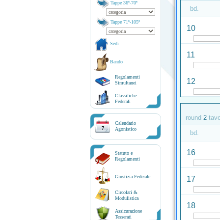
Tappe 36ª-70ª
bd.
Tappe 71ª-105ª
10
Sedi
11
Bando
Regolamenti
12
Simultanei
Classifiche
Federali
round
2
tav
Calendario
7
Agonistico
bd.
16
Statuto e
Regolamenti
Giustizia Federale
17
Circolari &
Modulistica
18
Assicurazione
Tesserati