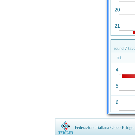
20
21
round
7
tav
bd.
4
5
6
Federazione Italiana Gioco Bridge