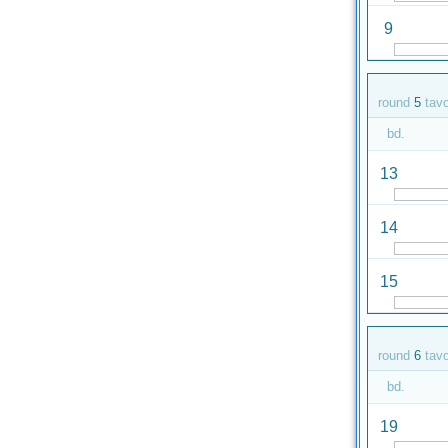
9
round
5
tav
bd.
13
14
15
round
6
tav
bd.
19