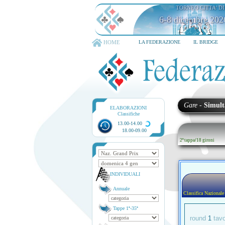
TORNEO CITTA' D
6-8 dicembre 202
HOME
LA FEDERAZIONE
IL BRIDGE
Gare
-
Simult
ELABORAZIONI
Classifiche
13.00-14.00
18.00-09.00
2ª tappa
/
18 gironi
INDIVIDUALI
Annuale
Classifica Nazionale
Tappe 1ª-35ª
round
1
tav