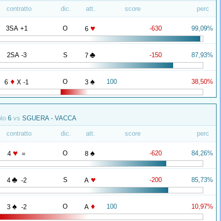
contratto
dic.
att.
score
perc
♥
3SA +1
O
-630
99,09%
6
♣
2SA -3
S
-150
87,93%
7
♦
♠
O
100
38,50%
6
X -1
3
olo
6
vs
SGUERA - VACCA
contratto
dic.
att.
score
perc
♥
♠
O
-620
84,26%
4
=
8
♣
♥
S
-200
85,73%
4
-2
A
♠
♦
O
100
10,97%
3
-2
A