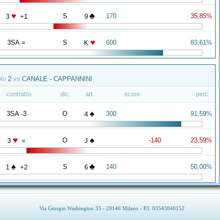
♥
♣
S
170
35,85%
3
+1
9
♥
3SA =
S
600
83,61%
K
olo
2
vs
CANALE - CAPPANNINI
contratto
dic.
att.
score
perc
♠
3SA -3
O
300
91,59%
4
♥
♠
O
-140
23,59%
3
=
J
♠
♣
S
140
50,00%
1
+2
6
Via Giorgio Washington 33 - 20146 Milano - P.I. 03543040152