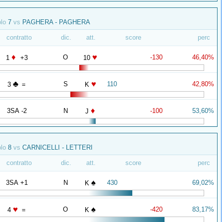
olo
7
vs
PAGHERA - PAGHERA
contratto
dic.
att.
score
perc
♦
♥
O
-130
46,40%
1
+3
10
♣
♥
S
110
42,80%
3
=
K
♦
3SA -2
N
-100
53,60%
J
olo
8
vs
CARNICELLI - LETTERI
contratto
dic.
att.
score
perc
♠
3SA +1
N
430
69,02%
K
♥
♠
O
-420
83,17%
4
=
K