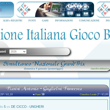
I MILANO
Vuoi imparare il Bridge?
6
SCRIVICI SUBITO
ALBI e REGISTRI
PUNTI
GARE
INFORMAZIONI
COMUNICAZIONE
IN
anei
Simultaneo Nazionale GrandPrix
domenica 4 gennaio (pomeriggio)
classifica definitiva
Piasini Antonio - Guglielmi Francesca
50
20ª / 61,10
◄
2ª / 63,89
Punti
Classifica Locale
olo
5
vs
DE CICCO - UNGHERI