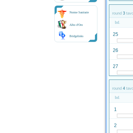
Norme Sanitarie
round
3
tav
bd.
Albo d'Oro
25
Bridgelinks
26
27
round
4
tav
bd.
1
2