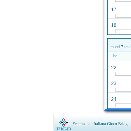
17
18
round
7
tav
bd.
22
23
24
Federazione Italiana Gioco Bridge