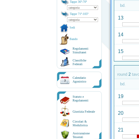
Tappe 36ª-70ª
bd.
Tappe 71ª-105ª
13
Sedi
14
Bando
Regolamenti
15
Simultanei
Classifiche
Federali
round
2
tav
Calendario
7
Agonistico
bd.
19
Statuto e
Regolamenti
Giustizia Federale
20
Circolari &
Modulistica
21
Assicurazione
Tesserati