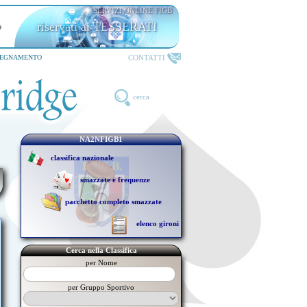
SERVIZI ONLINE FIGB
riservati ai TESSERATI
CONTATTI
SEGNAMENTO
cerca
NA2NFIGB1
classifica nazionale
smazzate e frequenze
pacchetto completo smazzate
elenco gironi
Cerca nella Classifica
per Nome
per Gruppo Sportivo