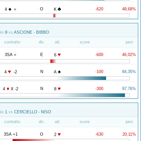
♠
♣
O
-620
48,68%
4
=
K
olo
9
vs
ASCIONE - BIBBO
contratto
dic.
att.
score
perc
♥
3SA =
E
-600
46,02%
6
♥
♠
N
-100
84,35%
4
-2
A
♦
♥
N
-300
97,76%
4
X -2
8
olo
1
vs
CERCIELLO - NISO
contratto
dic.
att.
score
perc
♥
3SA +1
O
-630
20,11%
2