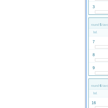
3
round
5
tav
bd.
7
8
9
round
6
tav
bd.
16