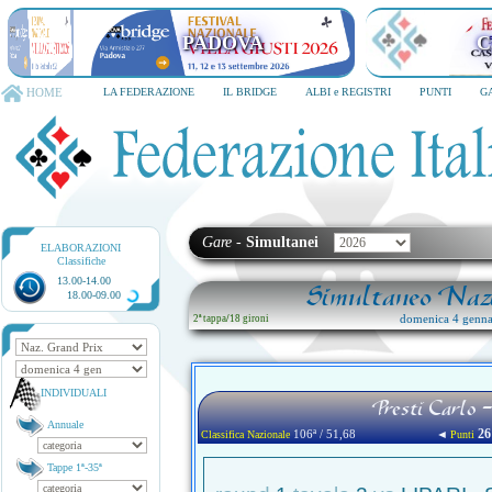
PADOVA
C
HOME
LA FEDERAZIONE
IL BRIDGE
ALBI e REGISTRI
PUNTI
G
Gare
-
Simultanei
ELABORAZIONI
Classifiche
13.00-14.00
Simultaneo Nazi
18.00-09.00
domenica 4 genna
2ª tappa
/
18 gironi
INDIVIDUALI
Presti Carlo
Annuale
26
106ª / 51,68
◄
Classifica Nazionale
Punti
Tappe 1ª-35ª