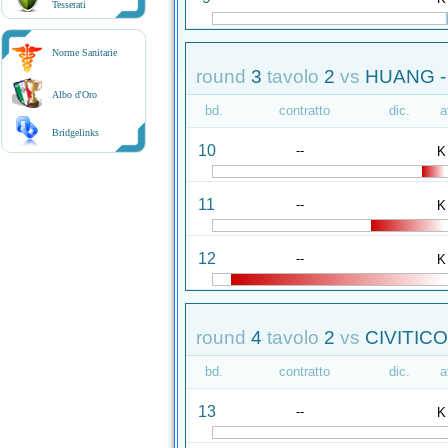
Tesserati
Norme Sanitarie
round
3
tavolo
2
vs
HUANG -
Albo d'Oro
bd.
contratto
dic.
a
Bridgelinks
10
--
K
11
--
K
12
--
K
round
4
tavolo
2
vs
CIVITICO
bd.
contratto
dic.
a
13
--
K