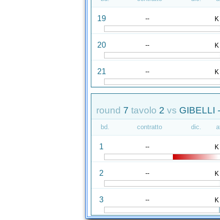
19
--
K
20
--
K
21
--
K
round
7
tavolo
2
vs
GIBELLI 
bd.
contratto
dic.
a
1
--
K
2
--
K
3
--
K