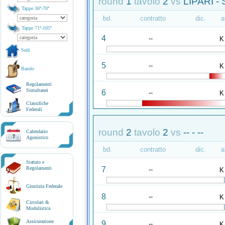
round
1
tavolo
2
vs
LIPARI -
Tappe 36ª-70ª
bd.
contratto
dic.
a
Tappe 71ª-105ª
4
--
K
Sedi
5
--
K
Bando
Regolamenti
Simultanei
6
--
K
Classifiche
Federali
round
2
tavolo
2
vs
-- - --
Calendario
7
Agonistico
bd.
contratto
dic.
a
Statuto e
7
Regolamenti
--
K
Giustizia Federale
8
--
K
Circolari &
Modulistica
Assicurazione
9
--
K