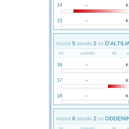
14
--
K
15
--
K
round
5
tavolo
2
vs
D'ALTILIA
bd.
contratto
dic.
a
16
--
K
17
--
K
18
--
K
round
6
tavolo
2
vs
ODDENIN
bd.
contratto
dic.
a