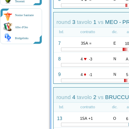
Tesserati
Norme Sanitarie
round
3
tavolo
1
vs
MEO - P
Albo d'Oro
bd.
contratto
dic.
a
Bridgelinks
7
3SA =
E
1
♥
8
N
4
-3
A
♦
9
N
4
-1
5
round
4
tavolo
2
vs
BRUCCUL
bd.
contratto
dic.
a
13
1SA +1
O
6