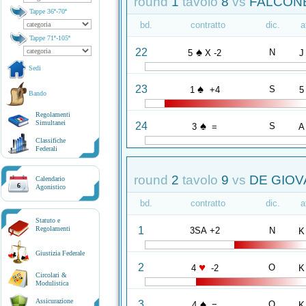
round
1
tavolo
8
vs
FALCONE 
Tappe 36ª-70ª
bd.
contratto
dic.
a
Tappe 71ª-105ª
♠
22
N
5
X -2
J
Sedi
♠
23
S
1
+4
5
Bando
Regolamenti
Simultanei
♠
24
S
3
=
A
Classifiche
Federali
round
2
tavolo
9
vs
DE GIOVA
Calendario
6
Agonistico
bd.
contratto
dic.
a
Statuto e
1
Regolamenti
3SA +2
N
K
Giustizia Federale
♥
2
O
4
-2
K
Circolari &
Modulistica
Assicurazione
♠
3
O
4
=
K