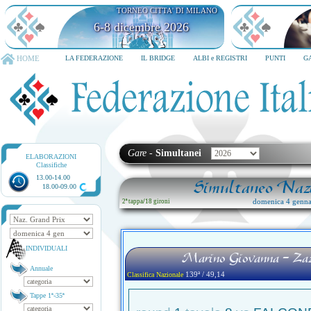
TORNEO CITTA' DI MILANO
6-8 dicembre 2026
HOME
LA FEDERAZIONE
IL BRIDGE
ALBI e REGISTRI
PUNTI
G
Gare
-
Simultanei
ELABORAZIONI
Classifiche
13.00-14.00
Simultaneo Nazi
18.00-09.00
domenica 4 genna
2ª tappa
/
18 gironi
INDIVIDUALI
Marino Giovanna - Zaz
Annuale
139ª / 49,14
Classifica Nazionale
Tappe 1ª-35ª