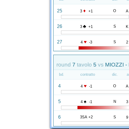
♦
25
O
3
+1
A
♣
26
S
3
+1
K
♥
27
S
4
-3
2
round
7
tavolo
5
vs
MIOZZI -
bd.
contratto
dic.
a
♥
4
O
4
-1
A
♠
5
N
4
-1
3
6
3SA +2
S
9