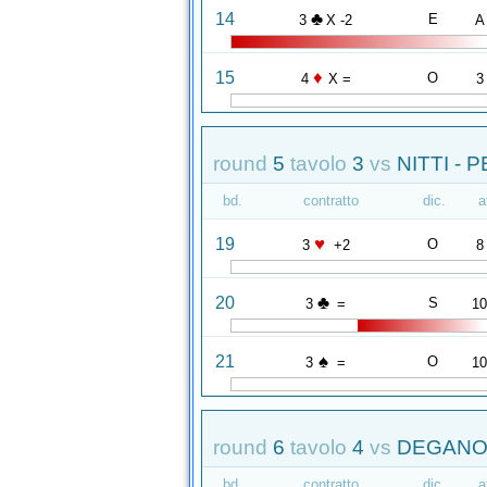
♣
14
E
3
X -2
A
♦
15
O
4
X =
3
round
5
tavolo
3
vs
NITTI - 
bd.
contratto
dic.
a
♥
19
O
3
+2
8
♣
20
S
3
=
1
♠
21
O
3
=
1
round
6
tavolo
4
vs
DEGANO 
bd.
contratto
dic.
a