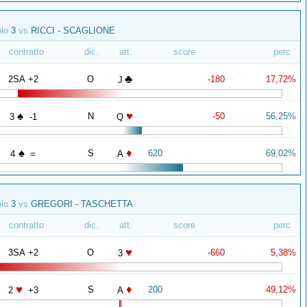
olo
3
vs
RICCI - SCAGLIONE
contratto
dic.
att.
score
perc
♣
2SA +2
O
-180
17,72%
J
♠
♥
N
-50
56,25%
3
-1
Q
♠
♦
S
620
69,02%
4
=
A
olo
3
vs
GREGORI - TASCHETTA
contratto
dic.
att.
score
perc
♥
3SA +2
O
-660
5,38%
3
♥
♦
S
200
49,12%
2
+3
A