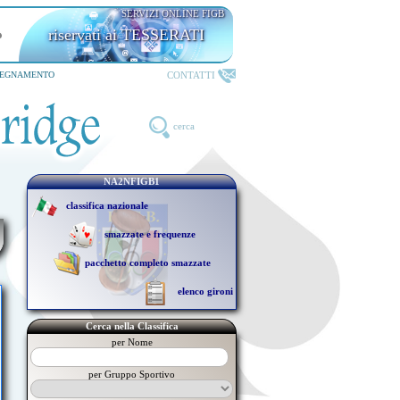
SERVIZI ONLINE FIGB
riservati ai TESSERATI
CONTATTI
SEGNAMENTO
cerca
NA2NFIGB1
classifica nazionale
smazzate e frequenze
pacchetto completo smazzate
elenco gironi
Cerca nella Classifica
per Nome
per Gruppo Sportivo