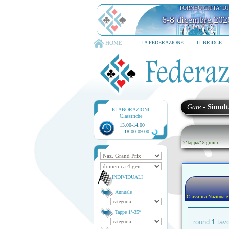
TORNEO CITTA' D
6-8 dicembre 202
HOME
LA FEDERAZIONE
IL BRIDGE
Gare
-
Simult
ELABORAZIONI
Classifiche
13.00-14.00
18.00-09.00
2ª tappa
/
18 gironi
INDIVIDUALI
Annuale
Classifica Nazionale
Tappe 1ª-35ª
round
1
tav