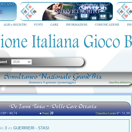
I MILANO
Vuoi imparare il Bridge?
6
SCRIVICI SUBITO
ALBI e REGISTRI
PUNTI
GARE
INFORMAZIONI
COMUNICAZIONE
IN
anei
Simultaneo Nazionale GrandPrix
domenica 4 gennaio (pomeriggio)
classifica definitiva
De Ianni Tania - Delle Cave Ottavia
20
130ª / 49,74
◄
6ª / 51,98
Punti
Classifica Locale
olo
3
vs
GUERRIERI - STASI