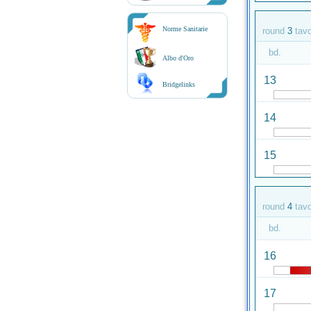
Norme Sanitarie
round
3
tav
bd.
Albo d'Oro
13
Bridgelinks
14
15
round
4
tav
bd.
16
17