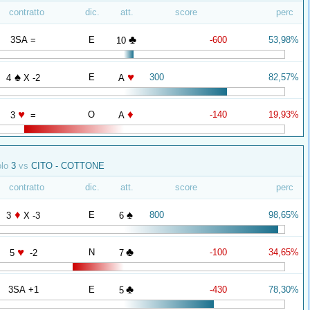
contratto
dic.
att.
score
perc
♣
3SA =
E
-600
53,98%
10
♠
♥
E
300
82,57%
4
X -2
A
♥
♦
O
-140
19,93%
3
=
A
olo
3
vs
CITO - COTTONE
contratto
dic.
att.
score
perc
♦
♠
E
800
98,65%
3
X -3
6
♥
♣
N
-100
34,65%
5
-2
7
♣
3SA +1
E
-430
78,30%
5