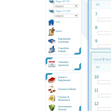
Tappe 36ª-70ª
bd.
Tappe 71ª-105ª
7
Sedi
8
Bando
Regolamenti
9
Simultanei
Classifiche
Federali
round
2
tav
Calendario
7
Agonistico
bd.
10
Statuto e
Regolamenti
Giustizia Federale
11
Circolari &
Modulistica
12
Assicurazione
Tesserati