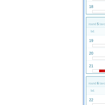
18
round
5
tav
bd.
19
20
21
round
6
tav
bd.
22