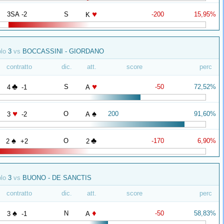
♥
3SA -2
S
-200
15,95%
K
olo
3
vs
BOCCASSINI - GIORDANO
contratto
dic.
att.
score
perc
♣
♥
S
-50
72,52%
4
-1
A
♥
♠
O
200
91,60%
3
-2
A
♠
♣
O
-170
6,90%
2
+2
2
olo
3
vs
BUONO - DE SANCTIS
contratto
dic.
att.
score
perc
♠
♦
N
-50
58,83%
3
-1
A