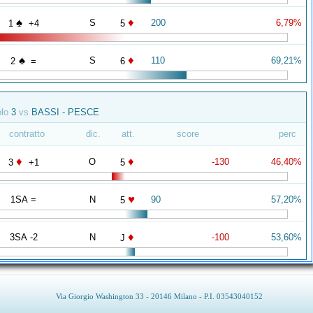
♠
♦
S
200
6,79%
1
+4
5
♠
♦
S
110
69,21%
2
=
6
olo
3
vs
BASSI - PESCE
contratto
dic.
att.
score
perc
♦
♦
O
-130
46,40%
3
+1
5
♥
1SA =
N
90
57,20%
5
♦
3SA -2
N
-100
53,60%
J
Via Giorgio Washington 33 - 20146 Milano - P.I. 03543040152