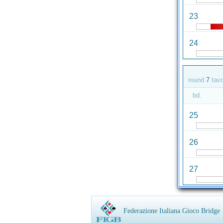
23
24
round
7
tav
bd.
25
26
27
Federazione Italiana Gioco Bridge