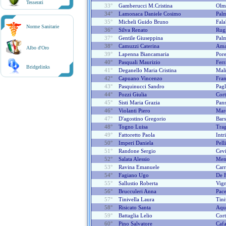
Tesserati
33°
Gamberucci M.cristina
Olm
34°
Lamonaca Daniele Cosimo
Palm
35°
Micheli Guido Bruno
Fala
Norme Sanitarie
36°
Silva Renato
Rugg
37°
Gentile Giuseppina
Palm
38°
Camuzzi Caterina
Ama
Albo d'Oro
39°
Lapenna Biancamaria
Pore
40°
Pasquali Maurizio
Ferr
Bridgelinks
41°
Deganello Maria Cristina
Mali
42°
Capuano Vincenzo
Fran
43°
Pasquinucci Sandro
Pagl
44°
Pozzi Giulia
Cort
45°
Sisti Maria Grazia
Pan
46°
Violanti Piero
Mar
47°
D'agostino Gregorio
Bars
48°
Togno Luisa
Trag
49°
Fattoretto Paola
Intr
50°
Imperi Daniela
Pell
51°
Randone Sergio
Cevi
52°
Salata Alessio
Men
53°
Ravina Emanuele
Carr
54°
Fagiano Ugo
De F
55°
Sallustio Roberta
Vign
56°
Brucculeri Anna
Pace
57°
Tinivella Laura
Tini
58°
Risicato Santa
Aqu
59°
Battaglia Lelio
Cor
60°
Pino Salvatore
Caf