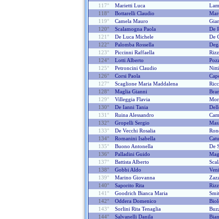
117°
Marietti Luca
Lam
118°
Bottarelli Claudio
Mar
119°
Camela Mauro
Gian
120°
Scalamogna Paola
De P
121°
De Luca Michele
De 
122°
Palomba Rossella
Deg
123°
Piccinni Raffaella
Rizz
124°
Lotti Alberto
Pozz
125°
Petroncini Claudio
Nitt
126°
Corsi Paola
Cap
127°
Scaglione Maria Maddalena
Ricc
128°
Maglia Gianni
Bran
129°
Villeggia Flavia
Mor
130°
De Ianni Tania
Dell
131°
Ruina Alessandro
Cam
132°
Gropelli Sergio
Masi
133°
De Vecchi Rosalia
Ron
134°
Romanini Isabella
Catu
135°
Buono Antonella
De S
136°
Palladini Guido
Mag
137°
Battista Alberto
Scal
138°
Gobbi Aldo
Ven
139°
Marino Giovanna
Zazz
140°
Saporito Rita
Rizz
141°
Goodrich Bianca Maria
Smit
142°
Oddera Domenico
Biol
143°
Sorlini Rita Tenaglia
Buzz
144°
Salvanelli Danila
Bian