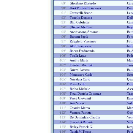
89°
Giordano Riccardo
Care
90°
Dori Profeta Francesca
Paro
91°
Carnicelli Bruno
Lett
92°
Tonello Doriana
Delf
93°
Billi Gabriella
Camp
94°
Olivieri Martina
Rag
95°
Arcidiacono Antonia
Belt
96°
Bersani Paola
Forn
97°
Ruggiero Vincenzo
Foti
98°
Affri Francesca
Ielo
99°
Rocca Ferdinando
Bal
100°
Tirelli Luca
Pedr
101°
Ambra Maria
Mam
102°
Trowell Maurizi
Tro
103°
Nuzzo Patrizia
Bali
104°
Manassero Carlo
Sett
105°
Nunziata Carlo
Qua
106°
Presti Carlo
Pom
107°
Bibbo Michele
Asci
108°
Finzi Daniela Costanza
Tra
109°
Pesce Giovanni
Bass
110°
Asti Silvio
Volo
111°
Casadei Marco
Man
112°
Ventura Patrizia
Guer
113°
De Dominicis Claudia
Vent
114°
Crocenzi Robert
Sim
115°
Bailey Patrick G
Iamp
116°
Natali M.teresa
Pola