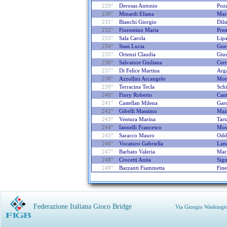
229°
Derosas Antonio
Pozz
230°
Minardi Eliana
Mar
231°
Bianchi Giorgio
Dils
232°
Fiorentino Maria
Pre
233°
Sala Carola
Lip
234°
Stasi Lucia
Gue
235°
Ortenzi Claudia
Gius
236°
Salvatore Giuliana
Cerr
237°
Di Felice Martina
Arg
238°
Azzollini Arcangelo
Mon
239°
Terracina Tecla
Schi
240°
Fiory Roberto
Cant
241°
Castellan Milena
Gar
242°
Gibelli Massimo
Mazz
243°
Ventura Marina
Tart
244°
Iannelli Francesco
Mos
245°
Saracco Mauro
Odd
246°
Vocaturo Gabriella
Land
247°
Barbato Valeria
Mar
248°
Crocetti Anita
Sign
249°
Bazzanti Fiammetta
Fine
Federazione Italiana Gioco Bridge
Via Giorgio Washingt