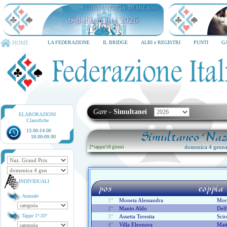
TORNEO CITTA' DI MILANO
6-8 dicembre 2026
HOME
LA FEDERAZIONE
IL BRIDGE
ALBI e REGISTRI
PUNTI
G
Gare
-
Simultanei
ELABORAZIONI
Classifiche
13.00-14.00
Simultaneo Nazi
18.00-09.00
domenica 4 genna
2ª tappa
/
18 gironi
INDIVIDUALI
pos
coppia
Annuale
1°
Moneta Alessandra
Mort
2°
Manto Aldo
Delf
Tappe 1ª-35ª
3°
Assetta Teresita
Scir
4°
Villa Eleonora
Matt