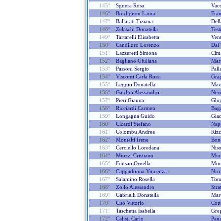
145°
Sguera Rosa
Vac
146°
Bordignon Laura
Fra
147°
Ballarati Tiziana
Dell
148°
Zelaschi Donatella
Test
149°
Tartarelli Elisabetta
Vent
150°
Candiloro Lorenzo
Dal 
151°
Lazzeretti Simona
Cim
152°
Bagliano Giuliana
Mari
153°
Passoni Sergio
Pall
154°
Visconti Carla Rossi
Grag
155°
Leggio Donatella
Mazz
156°
Gardini Alessandro
Ner
157°
Pieri Gianna
Ghig
158°
Ricciardi Carmen
Baga
159°
Longagna Guido
Gia
160°
Cicardi Stefano
Napo
161°
Colombu Andrea
Rizz
162°
Montalti Irene
Bon
163°
Cerciello Loredana
Nis
164°
Miozzi Cristiano
Mio
165°
Fonsati Ornella
Mon
166°
Cappadonna Vincenza
Nico
167°
Salamino Rosella
Tom
168°
Zollo Alessandro
Stra
169°
Gabrielli Donatella
Mart
170°
Cito Vittorio
Cot
171°
Taschetta Isabella
Gre
172°
Calisti Carlo
Pana