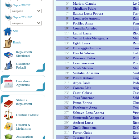
5°
Mariotti Claudio
Lo 
Tappe 36ª-70ª
6°
Cirigliano Fabio
Bion
7°
Battista Lucia Petrera
Ferr
Tappe 71ª-105ª
8°
Lombardo Antonio
Rann
9°
Pacifico Anna
Penn
10°
Comella Amedeo
Toma
Sedi
11°
Lapini Laura
Ricc
12°
Venini Luisa Meregaglia
Mere
Bando
13°
Egidi Laura
Ram
14°
Formaggio Antonio
Tro
Regolamenti
15°
Fiaschi Sabrina
Colo
Simultanei
16°
Paternesi Pietro
Poll
17°
Casu Giovanni
Pitt
Classifiche
Federali
18°
Sirola Stefano
Mari
19°
Santolini Anselmo
Sant
20°
Piasini Antonio
Gugl
Calendario
21°
Arpea Paola
Pedr
8
Agonistico
22°
Correra Alda
Ang
23°
Casati Gabrio
Casa
24°
Testa Vincenzo
Sabb
Statuto e
25°
Penna Enrico
Ghia
Regolamenti
26°
Facchinetti Anna
Test
27°
Schiavo-Lena Andrea
Visc
Giustizia Federale
28°
Santiccioli Annapaola
Rosa
29°
Andrini Lucia
Ricc
Circolari &
30°
Zitelli Simonetta
Di C
Modulistica
31°
Ferrari Guido
Roc
Assicurazione
32°
Toscano Pia
Lait