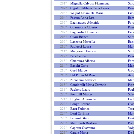
201°
Mignella Calvosa Fiammetta
Stil
202°
Cigolini Milena Carla Laura
Pand
203°
Walpot Emanuela Maria
Civi
204°
Fasano Anna Lisa
Ram
205°
Bagnasacco Adelaide
Por
206°
Guarnaccia Alberto
Pant
207°
Laguardia Domenico
Erri
208°
Cisari Bianca
Sorr
209°
Lanzetta Marcella
Rapo
210°
Paolucci Laura
Mari
211°
Mengarelli Franco
Sori
212°
Pace Guido
Pesa
213°
Chiarenza Alberto
Forc
214°
Banchi Carlo
Man
215°
Curti Marco
Giro
216°
Del Polito M.rosa
Acq
217°
Nicodemi Federica
Mart
218°
Condorelli Maria Carmela
Pign
219°
Paghera Laura
Pagh
220°
Pompilii Marco
Scir
221°
Ungheri Antonella
De 
222°
Longo Lorena
Giac
223°
Baisi Federica
Tara
224°
Berti Corinna
Matt
225°
Fantoni Giulio
Fant
226°
Meo Evoli Beatrice
Pram
227°
Capretti Giovanni
Volp
228°
Casale Maria
De 