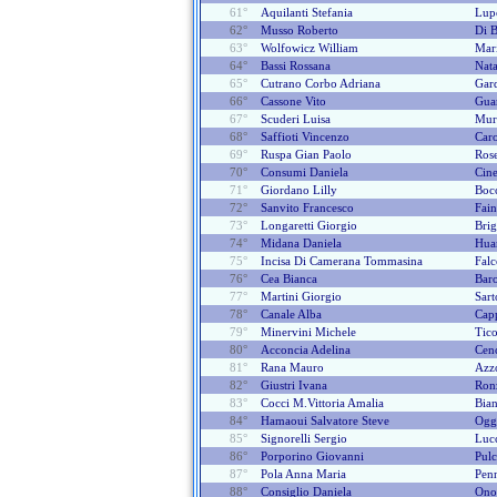
61°
Aquilanti Stefania
Lupo
62°
Musso Roberto
Di B
63°
Wolfowicz William
Mari
64°
Bassi Rossana
Nata
65°
Cutrano Corbo Adriana
Gard
66°
Cassone Vito
Gua
67°
Scuderi Luisa
Murr
68°
Saffioti Vincenzo
Caro
69°
Ruspa Gian Paolo
Rose
70°
Consumi Daniela
Cine
71°
Giordano Lilly
Bocc
72°
Sanvito Francesco
Fain
73°
Longaretti Giorgio
Brig
74°
Midana Daniela
Hua
75°
Incisa Di Camerana Tommasina
Fal
76°
Cea Bianca
Baro
77°
Martini Giorgio
Sart
78°
Canale Alba
Cap
79°
Minervini Michele
Tic
80°
Acconcia Adelina
Cen
81°
Rana Mauro
Azzo
82°
Giustri Ivana
Ron
83°
Cocci M.vittoria Amalia
Bian
84°
Hamaoui Salvatore Steve
Ogg
85°
Signorelli Sergio
Lucc
86°
Porporino Giovanni
Pulc
87°
Pola Anna Maria
Penn
88°
Consiglio Daniela
Ono