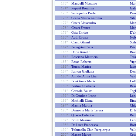
173°
Mandelli Massimo
Mari
174°
Repetti Rosanna
Gala
175°
Santopadre Paola
Pen
176°
Grana Marco Antonio
Vita
177°
Cuteri Alessandro
Man
178°
Chiari Franca
Mart
179°
Gaia Enrico
D'al
180°
Audi Bruna
Nobi
181°
Cianti Gianni
Stah
182°
Pellegrini Carla
Petr
183°
Doria Aurelio
Bra
184°
Rosciano Mauricio
Tar
185°
Rosso Roberto
Vign
186°
Torrisi Marica
Iaco
187°
Fanton Giuliana
Dem
188°
Amidei Anna Lisa
Vald
189°
Boni Anna Maria
Lull
190°
Bertini Elisabetta
Bas
191°
Gazzola Fausto
Tagl
192°
Di Candido Lucie
Lap
193°
Michielli Elena
Rin
194°
Manna Marina
Chig
195°
Damonte Maria Teresa
Di M
196°
Quario Federico
Bert
197°
Bruni Massimo
Cafi
198°
De Luca Francesco
Bor
199°
Tulumello Chin Piergiorgio
Vall
200°
Manzo Marco
Ces