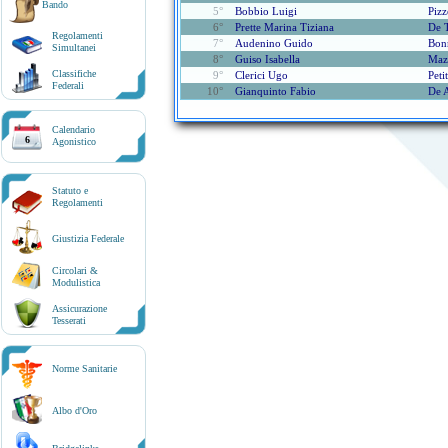
Bando
5°
Bobbio Luigi
Pizz
6°
Prette Marina Tiziana
De 
Regolamenti
7°
Audenino Guido
Bonn
Simultanei
8°
Guiso Isabella
Mazz
Classifiche
9°
Clerici Ugo
Peti
Federali
10°
Gianquinto Fabio
De A
Calendario
6
Agonistico
Statuto e
Regolamenti
Giustizia Federale
Circolari &
Modulistica
Assicurazione
Tesserati
Norme Sanitarie
Albo d'Oro