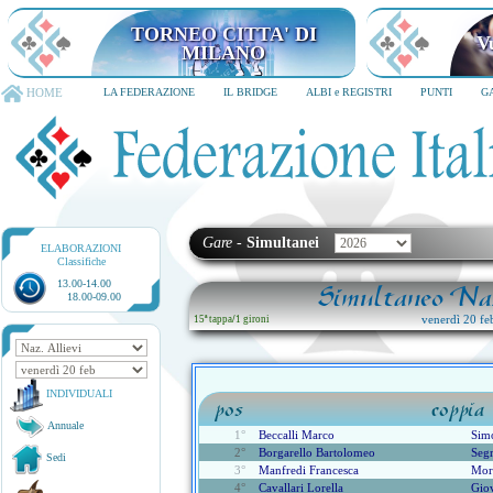
TORNEO CITTA' DI
V
MILANO
HOME
LA FEDERAZIONE
IL BRIDGE
ALBI e REGISTRI
PUNTI
G
Gare
-
Simultanei
ELABORAZIONI
Classifiche
13.00-14.00
Simultaneo Naz
18.00-09.00
venerdì 20 fe
15ª tappa
/
1 gironi
INDIVIDUALI
pos
coppia
Annuale
1°
Beccalli Marco
Sim
2°
Borgarello Bartolomeo
Seg
Sedi
3°
Manfredi Francesca
Mor
4°
Cavallari Lorella
Gio