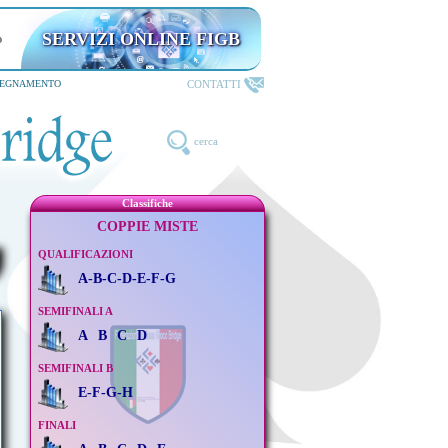
SERVIZI ONLINE FIGB
CONTATTI
SEGNAMENTO
cerca
Classifiche
COPPIE MISTE
QUALIFICAZIONI
A-B-C-D-E-F-G
SEMIFINALI A
A
B
C
D
SEMIFINALI B
E-F-G-H
FINALI