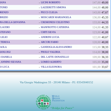
IANA
-
LICINI ROBERTO
147,00
49,00
NTONIO
-
LAZZERETTI SIMONA
144,00
48,00
IORENZO
-
PECCI CLELIA
143,00
47,67
BRIZIO
-
MOSCARDI MARIANGELA
136,00
45,33
RA DELLA GIOVANNA
-
CREMONESI CELESTINO
133,00
44,33
CLAUDIO
-
MANFROTTO CATERINA
124,00
41,33
STEFANO
-
CHITI SILVIA
123,00
41,00
 LELIO
-
ANDRINI LUCIA
122,00
40,67
 TERESA
-
ARCURI FABIO
120,00
40,00
PAOLA
-
GANDOGLIA ALESSANDRO
115,00
38,33
IANLUIGI
-
PROLO VALERIA
114,00
38,00
 DANIELA
-
DEL LATTE DONATELLO
109,00
36,33
ANNINO SILVANA
-
LOMEO ALBERTO
105,00
35,00
IO LUCA
-
VILLA ELEONORA
101,00
33,67
Via Giorgio Washington 33 - 20146 Milano - P.I. 03543040152