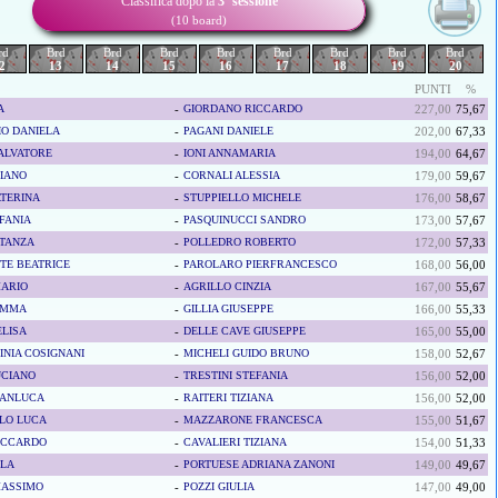
Classifica dopo la
3ª sessione
(10 board)
rd
Brd
Brd
Brd
Brd
Brd
Brd
Brd
Brd
2
13
14
15
16
17
18
19
20
PUNTI
%
A
-
GIORDANO RICCARDO
227,00
75,67
O DANIELA
-
PAGANI DANIELE
202,00
67,33
ALVATORE
-
IONI ANNAMARIA
194,00
64,67
LIANO
-
CORNALI ALESSIA
179,00
59,67
ATERINA
-
STUPPIELLO MICHELE
176,00
58,67
EFANIA
-
PASQUINUCCI SANDRO
173,00
57,67
STANZA
-
POLLEDRO ROBERTO
172,00
57,33
TE BEATRICE
-
PAROLARO PIERFRANCESCO
168,00
56,00
MARIO
-
AGRILLO CINZIA
167,00
55,67
EMMA
-
GILLIA GIUSEPPE
166,00
55,33
ELISA
-
DELLE CAVE GIUSEPPE
165,00
55,00
INIA COSIGNANI
-
MICHELI GUIDO BRUNO
158,00
52,67
UCIANO
-
TRESTINI STEFANIA
156,00
52,00
IANLUCA
-
RAITERI TIZIANA
156,00
52,00
LO LUCA
-
MAZZARONE FRANCESCA
155,00
51,67
RICCARDO
-
CAVALIERI TIZIANA
154,00
51,33
OLA
-
PORTUESE ADRIANA ZANONI
149,00
49,67
MASSIMO
-
POZZI GIULIA
147,00
49,00