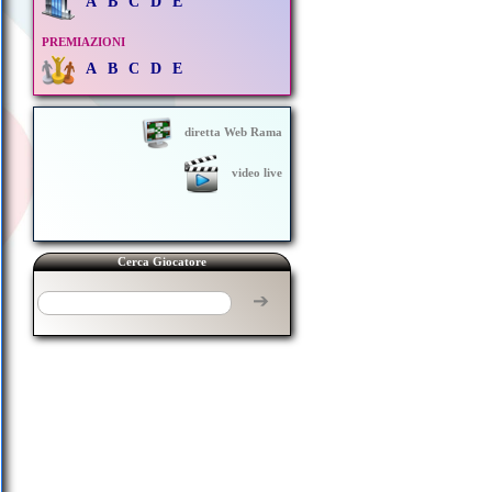
A
B
C
D
E
PREMIAZIONI
A
B
C
D
E
diretta Web Rama
video live
Cerca Giocatore
➔