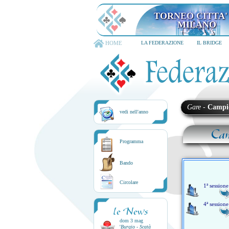
TORNEO CITTA'
MILANO
HOME
LA FEDERAZIONE
IL BRIDGE
Gare
-
Campi
vedi nell'anno
Cam
Programma
Bando
Circolare
1ª sessione
4ª sessione
le News
dom 3 mag
'
Burgio - Scatà