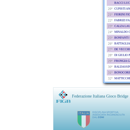
BACCI LUC
20ª
CUPISTI A
21ª
FIORINI F
22ª
FABRIZI FA
23ª
CALZA LAU
24ª
MINALDO 
25ª
BONFANTI 
26ª
BATTAGLIA
27ª
DE VECCHI
28ª
DI GIULIO 
29ª
FRONGIA G
30ª
BALDASSIN
31ª
BONOCORE 
32ª
MATTICCH
Federazione Italiana Gioco Bridge