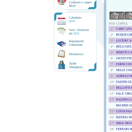
Campioni a coppie
Miste
'
Brd
B
11
1
Calendario
2026
POS
COPPIA
1ª
CARE' LIVI
Tutti i Bollettini
del
2026
2ª
BUQUICCHI
3ª
LUCENO' S
Regolamenti
Campionati
4ª
BELLI GIU
5ª
BINETTI C
Modulistica
6ª
GIUSTI ST
Tariffe
7ª
FORNI CO
Alberghiere
8ª
DELLE COS
9ª
AGRILLO 
10ª
FAZZINI G
11ª
BELLOTTI 
12ª
FALA' VIRG
13ª
RAZZINI L
BECHINI G
15ª
COSTA PAO
16ª
RIZZIOLI 
17ª
MELE NIC
18ª
FERRARI 