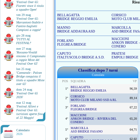
Risul
'
Festival Over 65:
Fioretti vince il titolo
a squadre Open
'
ven 29 mag
BELLAGATTA
CORSICO
'
Festival Over 65:
BRIDGE REGGIO EMILIA
MOTO CLUB MILA
Marcantoni-Stabile e
Fantini-Saglietti
MANNO
MARCOLLA
Campioni a coppie
'
BRIDGE ADDAURA ASD
ASD BRIDGE FA
gio 28 mag
MACCIONI
'
TUTTI AL
FORLANO
ANKON BRIDGE –
FESTIVAL!
'
FLEGREA BRIDGE
CONERO
mer 27 mag
'
Rossano-Vivaldi
CAPUTO
PRATESI
vincono il Campionato
ITALTUSCOLO BRIDGE A.S.D.
EMPOLI BRIDGE
a coppie Miste del
Festival Over 65
'
lun 25 mag
Classifica dopo 7 turni
'
Cannavale - Palcan
Cumulata
Bridge conquista il
titolo a squadre Miste
POS
SQUADRA
VP
over 65
'
BELLAGATTA
1°
96,59
dom 24 mag
BRIDGE REGGIO EMILIA
'
Festival Over 65
CORSICO
2026
'
2°
89,14
MOTO CLUB MILANO SSD A RL
mar 12 mag
FORLANO
'
Festival Allievi e
3°
67,22
FLEGREA BRIDGE
Festival Over 65:
iscrizioni aperte fino
MACCIONI
al 22 Maggio
'
4°
ANKON BRIDGE – RIVIERA DEL
65,20
CONERO
MARCOLLA
5°
64,71
Calendario
ASD BRIDGE FASANO
2026
CAPUTO
6°
62,02