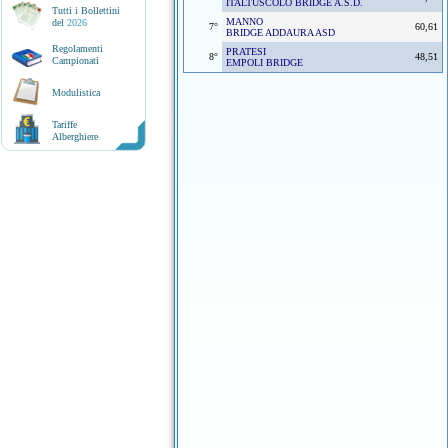
ITALTUSCOLO BRIDGE A.S.D.
Tutti i Bollettini
MANNO
del
2026
7°
60,61
BRIDGE ADDAURA ASD
Regolamenti
PRATESI
8°
48,51
Campionati
EMPOLI BRIDGE
Modulistica
Tariffe
Alberghiere