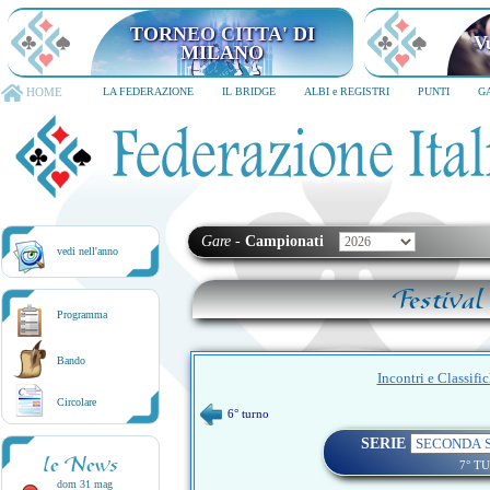
TORNEO CITTA' DI
V
MILANO
HOME
LA FEDERAZIONE
IL BRIDGE
ALBI e REGISTRI
PUNTI
G
Gare
-
Campionati
vedi nell'anno
Festival
Programma
Bando
Incontri e Classifi
Circolare
6° turno
SERIE
le News
7° T
dom 31 mag