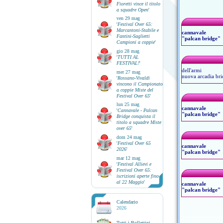
Fioretti vince il titolo
a squadre Open
'
ven 29 mag
'
Festival Over 65:
Marcantoni-Stabile e
cannavale
Fantini-Saglietti
"palcan bridge"
Campioni a coppie
'
gio 28 mag
'
TUTTI AL
FESTIVAL!
'
dell'armi
mer 27 mag
nuova arcadia br
'
Rossano-Vivaldi
vincono il Campionato
a coppie Miste del
Festival Over 65
'
lun 25 mag
cannavale
'
Cannavale - Palcan
"palcan bridge"
Bridge conquista il
titolo a squadre Miste
over 65
'
dom 24 mag
'
Festival Over 65
cannavale
2026
'
"palcan bridge"
mar 12 mag
'
Festival Allievi e
Festival Over 65:
iscrizioni aperte fino
al 22 Maggio
'
cannavale
"palcan bridge"
Calendario
2026
Tutti i Bollettini