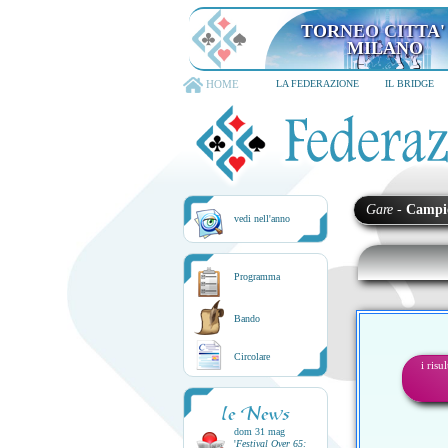
TORNEO CITTA'
MILANO
HOME
LA FEDERAZIONE
IL BRIDGE
Gare
-
Campi
vedi nell'anno
Programma
Bando
Circolare
i risu
le News
dom 31 mag
'
Festival Over 65: