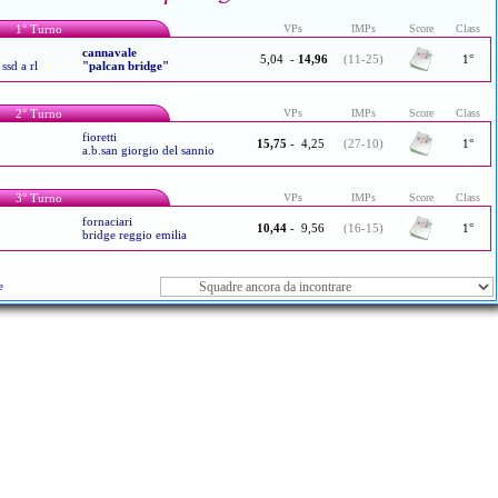
1° Turno
VPs
IMPs
Score
Class
cannavale
5,04
-
14,96
(11-25)
1°
ssd a rl
"palcan bridge"
2° Turno
VPs
IMPs
Score
Class
fioretti
15,75
-
4,25
(27-10)
1°
a.b.san giorgio del sannio
3° Turno
VPs
IMPs
Score
Class
fornaciari
10,44
-
9,56
(16-15)
1°
bridge reggio emilia
e