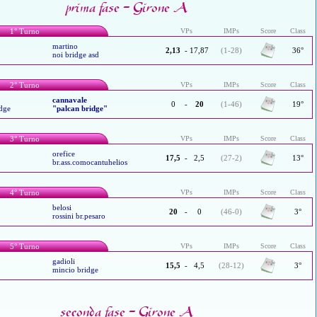
prima fase - Girone A
1° Turno
VPs
IMPs
Score
Class
martino
2,13
-
17,87
(1-28)
36°
noi bridge asd
2° Turno
VPs
IMPs
Score
Class
cannavale
0
-
20
(1-46)
19°
idge
"palcan bridge"
3° Turno
VPs
IMPs
Score
Class
orefice
17,5
-
2,5
(27-2)
13°
br.ass.comocantuhelios
4° Turno
VPs
IMPs
Score
Class
belosi
20
-
0
(46-0)
3°
rossini br.pesaro
5° Turno
VPs
IMPs
Score
Class
gadioli
15,5
-
4,5
(28-12)
3°
mincio bridge
seconda fase - Girone A