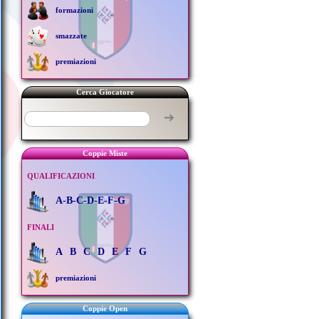
formazioni
smazzate
premiazioni
Cerca Giocatore
➔
Coppie Miste
QUALIFICAZIONI
A-B-C-D-E-F-G
FINALI
A
B
C
D
E
F
G
premiazioni
Coppie Open