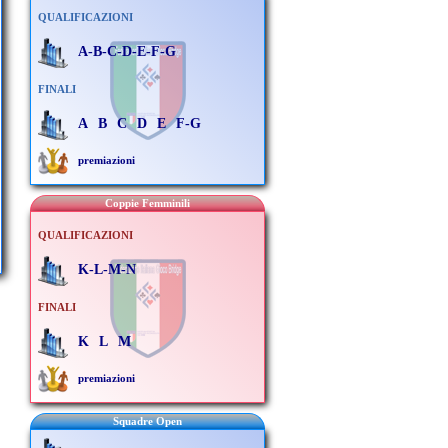
QUALIFICAZIONI
A-B-C-D-E-F-G
FINALI
A
B
C
D
E
F-G
premiazioni
Coppie Femminili
QUALIFICAZIONI
K-L-M-N
FINALI
K
L
M
premiazioni
Squadre Open