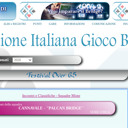
 DI
Vuoi imparare il Bridge?
ALBI e REGISTRI
PUNTI
GARE
INFORMAZIONI
COMUNICAZIONE
IN
onati
Festival Over 65
Incontri e Classifiche - Squadre Miste
ltati della squadra
CANNAVALE - "PALCAN BRIDGE"
SERIE UNICA