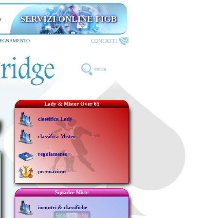
SERVIZI ONLINE FIGB
CONTATTI
SEGNAMENTO
cerca
Lady & Mister Over 65
classifica Lady
classifica Mister
regolamento
premiazioni
Squadre Miste
incontri & classifiche