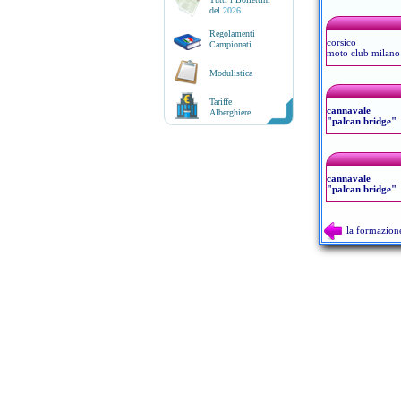
del
2026
Regolamenti
corsico
Campionati
moto club milano 
Modulistica
Tariffe
cannavale
Alberghiere
"palcan bridge"
cannavale
"palcan bridge"
la formazion