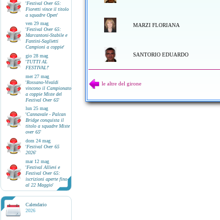
'
Festival Over 65:
Fioretti vince il titolo
a squadre Open
'
ven 29 mag
MARZI FLORIANA
'
Festival Over 65:
Marcantoni-Stabile e
Fantini-Saglietti
Campioni a coppie
'
SANTORIO EDUARDO
gio 28 mag
'
TUTTI AL
FESTIVAL!
'
mer 27 mag
'
Rossano-Vivaldi
le altre del girone
vincono il Campionato
a coppie Miste del
Festival Over 65
'
lun 25 mag
'
Cannavale - Palcan
Bridge conquista il
titolo a squadre Miste
over 65
'
dom 24 mag
'
Festival Over 65
2026
'
mar 12 mag
'
Festival Allievi e
Festival Over 65:
iscrizioni aperte fino
al 22 Maggio
'
Calendario
2026