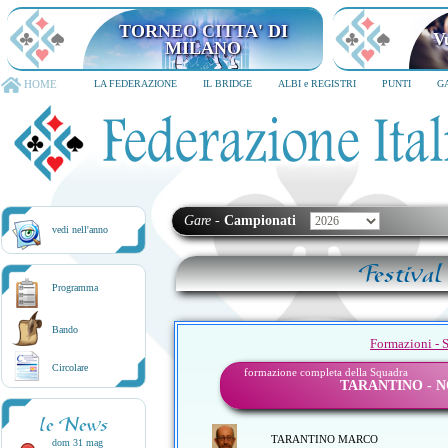
TORNEO CITTA' DI
V
MILANO
HOME
LA FEDERAZIONE
IL BRIDGE
ALBI e REGISTRI
PUNTI
G
Gare
-
Campionati
vedi nell'anno
Festival
Programma
Bando
Formazioni - 
Circolare
formazione completa della Squadra
TARANTINO - N
le News
TARANTINO MARCO
dom 31 mag