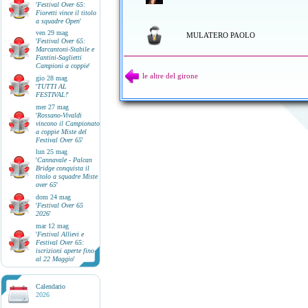
'
Festival Over 65:
Fioretti vince il titolo
a squadre Open
'
ven 29 mag
MULATERO PAOLO
'
Festival Over 65:
Marcantoni-Stabile e
Fantini-Saglietti
Campioni a coppie
'
le altre del girone
gio 28 mag
'
TUTTI AL
FESTIVAL!
'
mer 27 mag
'
Rossano-Vivaldi
vincono il Campionato
a coppie Miste del
Festival Over 65
'
lun 25 mag
'
Cannavale - Palcan
Bridge conquista il
titolo a squadre Miste
over 65
'
dom 24 mag
'
Festival Over 65
2026
'
mar 12 mag
'
Festival Allievi e
Festival Over 65:
iscrizioni aperte fino
al 22 Maggio
'
Calendario
2026