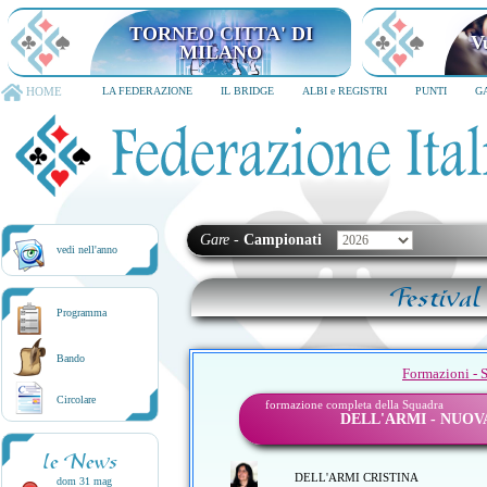
TORNEO CITTA' DI
V
MILANO
HOME
LA FEDERAZIONE
IL BRIDGE
ALBI e REGISTRI
PUNTI
G
Gare
-
Campionati
vedi nell'anno
Festival
Programma
Bando
Formazioni - 
Circolare
formazione completa della Squadra
DELL'ARMI - NUOV
le News
DELL'ARMI CRISTINA
dom 31 mag