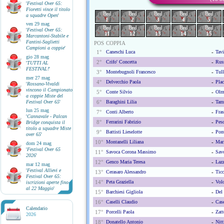
'
Festival Over 65:
Fioretti vince il titolo
Brd
Brd
Brd
Brd
Brd
a squadre Open
'
1
2
3
4
5
ven 29 mag
Brd
Brd
Brd
Brd
Brd
'
Festival Over 65:
11
12
13
14
15
Marcantoni-Stabile e
Fantini-Saglietti
POS
COPPIA
Campioni a coppie
'
1°
Caneschi Luca
-
Tavi
gio 28 mag
2°
Crifo' Concetta
-
Rus
'
TUTTI AL
FESTIVAL!
'
3°
Montebugnoli Francesco
-
Tull
mer 27 mag
4°
Delvecchio Paola
-
Plac
'
Rossano-Vivaldi
vincono il Campionato
5°
Conte Silvio
-
Olm
a coppie Miste del
Festival Over 65
'
6°
Baraghini Lilia
-
Tam
lun 25 mag
7°
Conti Alberto
-
Fras
'
Cannavale - Palcan
8°
Ferrarini Fabrizio
-
Pesc
Bridge conquista il
titolo a squadre Miste
9°
Battisti Lieselotte
-
Pont
over 65
'
10°
Montanelli Liliana
-
Mar
dom 24 mag
'
Festival Over 65
11°
Savoca Corona Massimo
-
Savo
2026
'
12°
Genco Maria Teresa
-
Lazz
mar 12 mag
'
Festival Allievi e
13°
Cerasaro Alessandro
-
Ticc
Festival Over 65:
14°
Peta Graziella
-
Volo
iscrizioni aperte fino
al 22 Maggio
'
15°
Barchiesi Gigliola
-
Del 
16°
Caselli Claudio
-
Case
Calendario
17°
Porcelli Paola
-
Zat
2026
18°
Donatello Antonio
-
Nitt