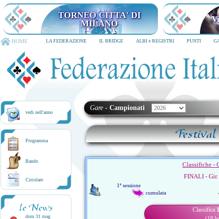
TORNEO CITTA' DI
V
MILANO
HOME
LA FEDERAZIONE
IL BRIDGE
ALBI e REGISTRI
PUNTI
G
Gare
-
Campionati
vedi nell'anno
Festival
Programma
Bando
Classifiche -
FINALI - Gir.
Circolare
1ª sessione
cumulata
le News
Classifica
1
dom 31 mag
(18 b