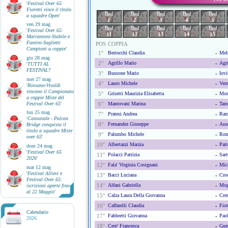
'
Festival Over 65:
Fioretti vince il titolo
Brd
Brd
Brd
Brd
Brd
a squadre Open
'
1
2
3
4
5
ven 29 mag
Brd
Brd
Brd
Brd
Brd
'
Festival Over 65:
11
12
13
14
15
Marcantoni-Stabile e
Fantini-Saglietti
POS
COPPIA
Campioni a coppie
'
1°
Bertocchi Claudia
-
Mel
gio 28 mag
2°
Agrillo Mario
-
Agri
'
TUTTI AL
FESTIVAL!
'
3°
Bussone Mario
-
Iovi
mer 27 mag
4°
Lauro Michele
-
Vern
'
Rossano-Vivaldi
vincono il Campionato
5°
Grisetti Maurizia Elisabetta
-
Mori
a coppie Miste del
Festival Over 65
'
6°
Mantovani Marina
-
Tamb
lun 25 mag
7°
Pratesi Andrea
-
Ram
'
Cannavale - Palcan
8°
Fernandez Giuseppe
-
Asse
Bridge conquista il
titolo a squadre Miste
9°
Palumbo Michele
-
Rom
over 65
'
10°
Albertazzi Marzia
-
Pat
dom 24 mag
'
Festival Over 65
11°
Polacci Patrizia
-
Sart
2026
'
12°
Fala' Virginia Cosignani
-
Mic
mar 12 mag
'
Festival Allievi e
13°
Bacci Luciana
-
Croc
Festival Over 65:
14°
Alfani Gabriella
-
Mog
iscrizioni aperte fino
al 22 Maggio
'
15°
Calza Laura Della Giovanna
-
Cre
16°
Caffarelli Claudia
-
Fiot
Calendario
17°
Fabbretti Giovanna
-
Pao
2026
18°
Cere' Francesca
-
Guer